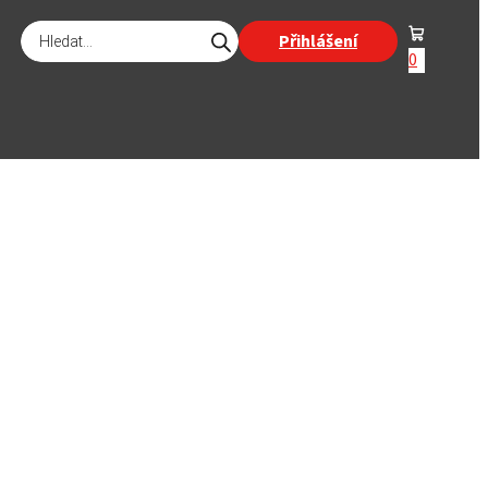
Products
Přihlášení
search
0