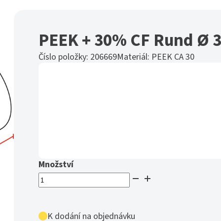
PEEK + 30% CF Rund Ø 
Číslo položky:
206669
Materiál:
PEEK CA 30
PEEK
+
30%
CF
K dodání na objednávku