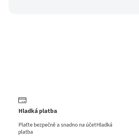
Rund
Ø
35
mm
množství
Hladká platba
Plaťte bezpečně a snadno na účetHladká
platba