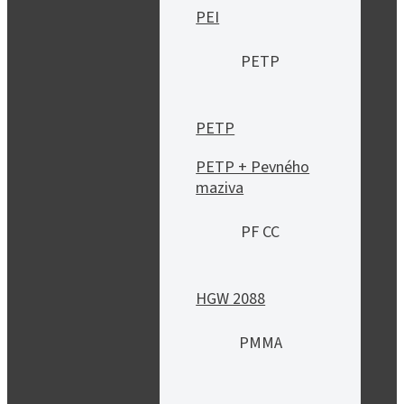
PEI
PETP
PETP
PETP + Pevného
maziva
PF CC
HGW 2088
PMMA