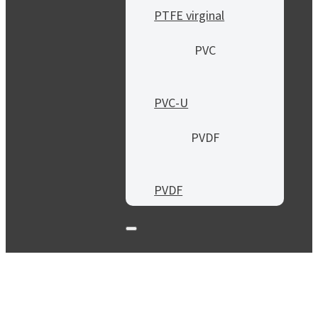
PTFE virginal
PVC
PVC-U
PVDF
PVDF