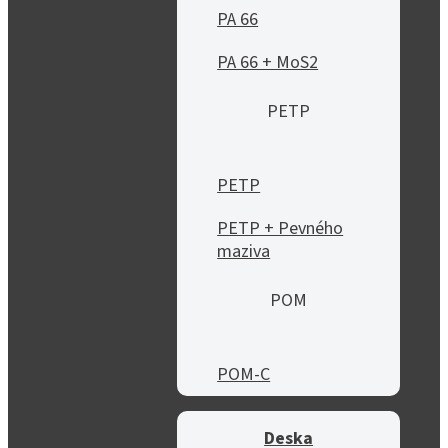
PA 66
PA 66 + MoS2
PETP
PETP
PETP + Pevného
maziva
POM
POM-C
Deska