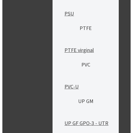
PSU
PTFE
PTFE virginal
PVC
PVC-U
UP GM
UP GF GPO-3 - UTR