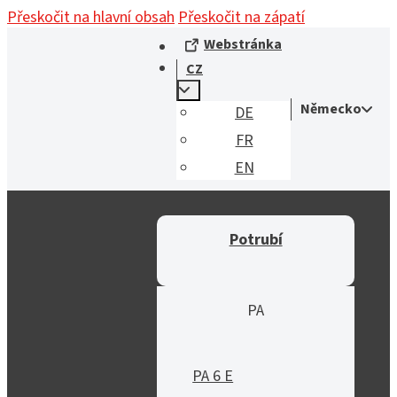
Přeskočit na hlavní obsah
Přeskočit na zápatí
Webstránka
CZ
Německo
DE
FR
EN
Potrubí
PA
PA 6 E