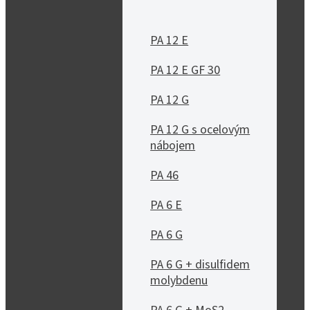
PA 12 E
PA 12 E GF 30
PA 12 G
PA 12 G s ocelovým
nábojem
PA 46
PA 6 E
PA 6 G
PA 6 G + disulfidem
molybdenu