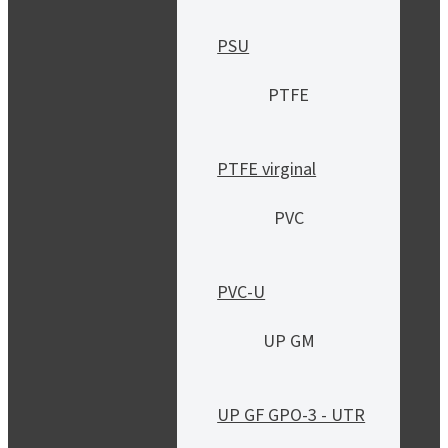
PSU
PTFE
PTFE virginal
PVC
PVC-U
UP GM
UP GF GPO-3 - UTR