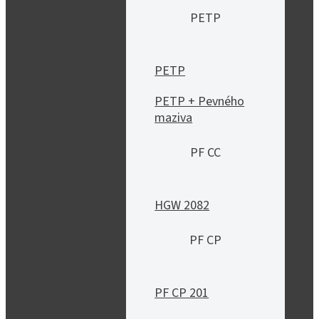
PETP
PETP
PETP + Pevného
maziva
PF CC
HGW 2082
PF CP
PF CP 201