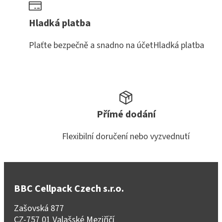
Hladká platba
Plaťte bezpečně a snadno na účetHladká platba
Přímé dodání
Flexibilní doručení nebo vyzvednutí
BBC Cellpack Czech s.r.o.
Zašovská 877
CZ-757 01 Valašské Meziříčí