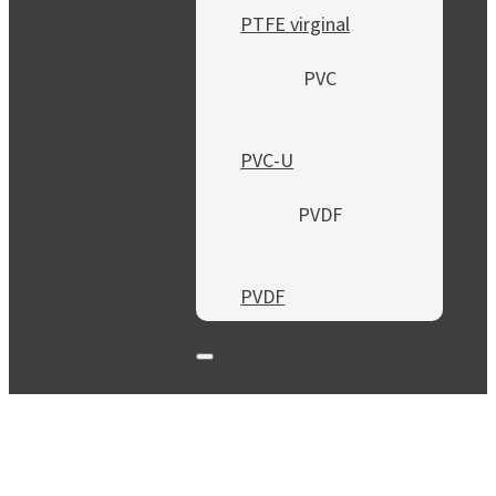
PTFE virginal
PVC
PVC-U
PVDF
PVDF