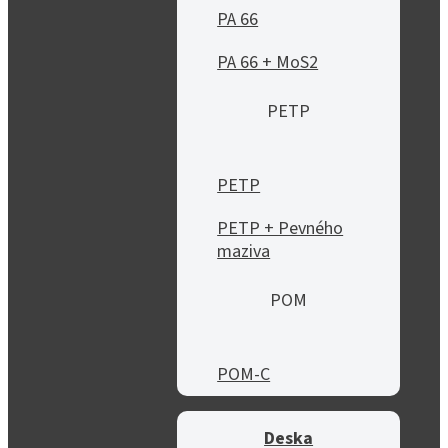
PA 66
PA 66 + MoS2
PETP
PETP
PETP + Pevného
maziva
POM
POM-C
Deska