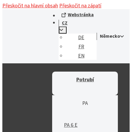
Přeskočit na hlavní obsah
Přeskočit na zápatí
Webstránka
CZ
Německo
DE
FR
EN
Potrubí
PA
PA 6 E