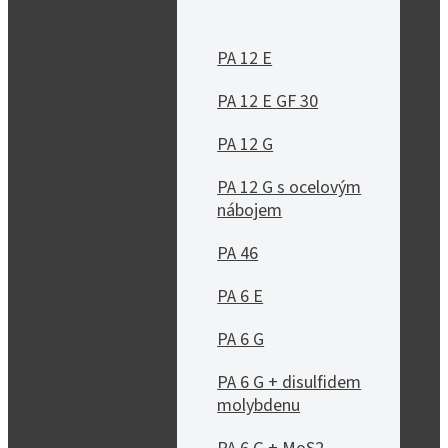
PA 12 E
PA 12 E GF 30
PA 12 G
PA 12 G s ocelovým
nábojem
PA 46
PA 6 E
PA 6 G
PA 6 G + disulfidem
molybdenu