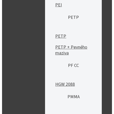
PEI
PETP
PETP
PETP + Pevného
maziva
PF CC
HGW 2088
PMMA