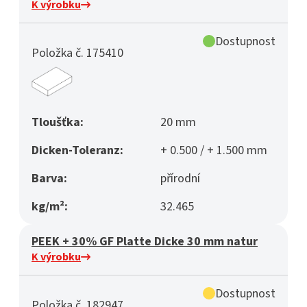
K výrobku
Dostupnost
Položka č. 175410
Tloušťka:
20 mm
Dicken-Toleranz:
+ 0.500 / + 1.500 mm
Barva:
přírodní
kg/m²:
32.465
PEEK + 30% GF Platte Dicke 30 mm natur
K výrobku
Dostupnost
Položka č. 182947