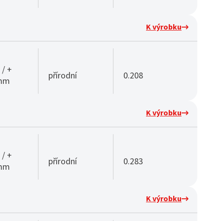
K výrobku
 / +
přírodní
0.208
 mm
K výrobku
 / +
přírodní
0.283
 mm
K výrobku