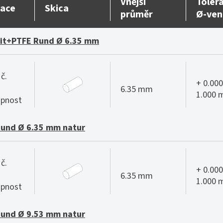
Vnější
Toler
ace
Skica
průměr
Ø-ven
it+PTFE Rund Ø 6.35 mm
č.
+ 0.000
6.35 mm
1.000
pnost
Rund Ø 6.35 mm natur
č.
+ 0.000
6.35 mm
1.000
pnost
Rund Ø 9.53 mm natur