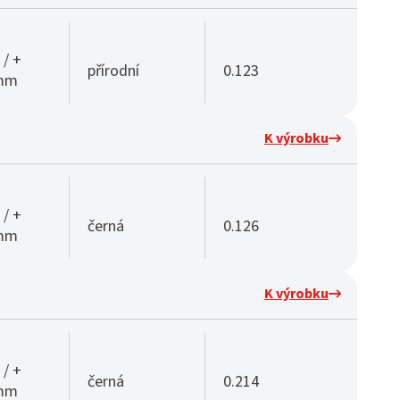
 / +
přírodní
0.123
 mm
K výrobku
 / +
černá
0.126
 mm
K výrobku
 / +
černá
0.214
 mm