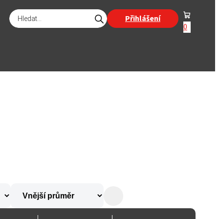
Products
Přihlášení
search
0