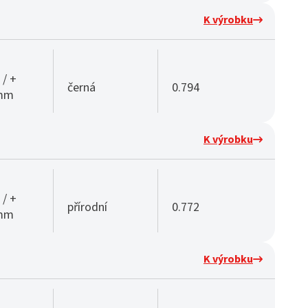
K výrobku
 / +
černá
0.794
 mm
K výrobku
 / +
přírodní
0.772
 mm
K výrobku