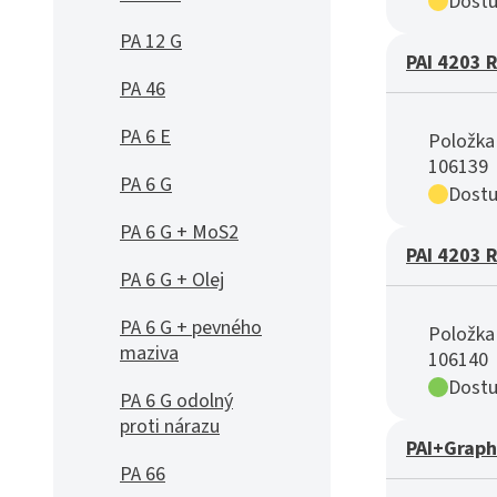
Dostu
PA 12 G
PAI 4203 
PA 46
PA 6 E
Položka 
106139
PA 6 G
Dostu
PA 6 G + MoS2
PAI 4203 
PA 6 G + Olej
PA 6 G + pevného
Položka 
maziva
106140
Dostu
PA 6 G odolný
proti nárazu
PAI+Graph
PA 66