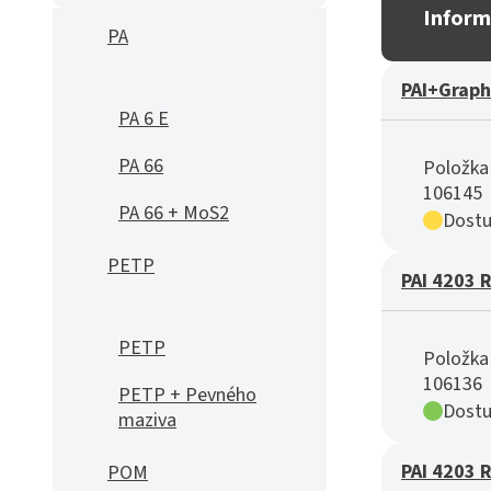
Inform
PA
PAI+Graph
PA 6 E
PA 66
Položka 
106145
PA 66 + MoS2
Dostu
PETP
PAI 4203 
PETP
Položka 
106136
PETP + Pevného
Dostu
maziva
PAI 4203 
POM