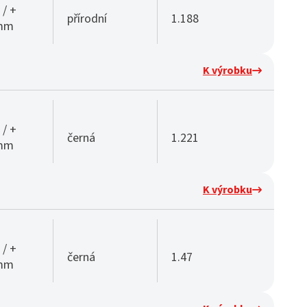
 / +
přírodní
1.188
 mm
K výrobku
 / +
černá
1.221
 mm
K výrobku
 / +
černá
1.47
 mm