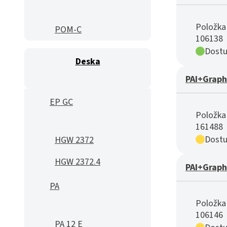
Položka 
POM-C
106138
Dostu
Deska
PAI+Graph
EP GC
Položka 
161488
Dostu
HGW 2372
HGW 2372.4
PAI+Graph
PA
Položka 
106146
PA 12 E