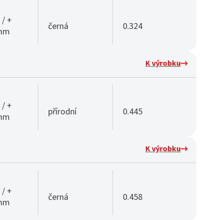
 / +
černá
0.324
 mm
K výrobku
 / +
přírodní
0.445
 mm
K výrobku
 / +
černá
0.458
 mm