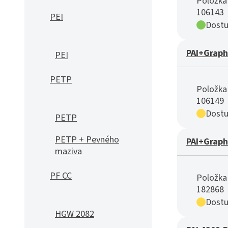
Položka 
106143
PEI
Dostu
PAI+Graph
PEI
PETP
Položka 
106149
Dostu
PETP
PETP + Pevného
PAI+Graph
maziva
PF CC
Položka 
182868
Dostu
HGW 2082