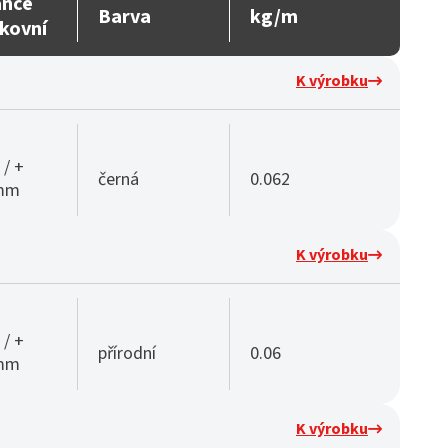
ance
Barva
kg/m
kovní
K výrobku
 / +
černá
0.062
 mm
K výrobku
 / +
přírodní
0.06
 mm
K výrobku