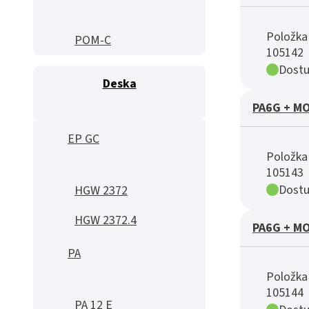
Položka 
POM-C
105142
Dostu
Deska
PA6G + MO
EP GC
Položka 
105143
Dostu
HGW 2372
HGW 2372.4
PA6G + MO
PA
Položka 
105144
PA 12 E