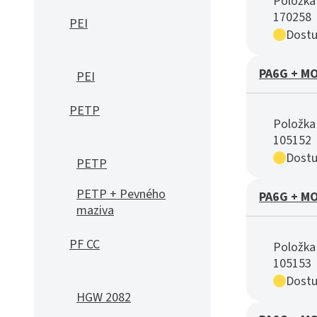
Položka 
170258
PEI
Dostu
PA6G + MO
PEI
PETP
Položka 
105152
Dostu
PETP
PETP + Pevného
PA6G + MO
maziva
PF CC
Položka 
105153
Dostu
HGW 2082