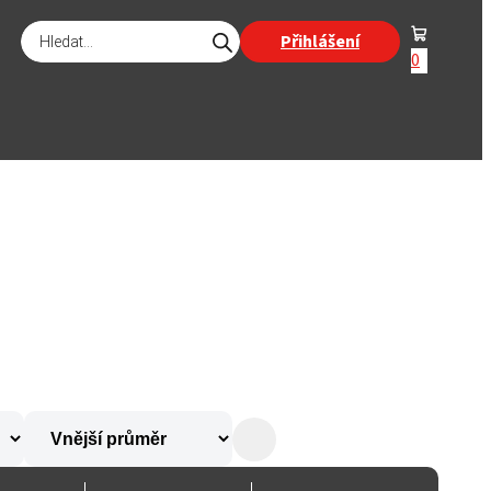
Products
Přihlášení
search
0