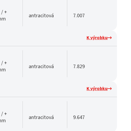
 / +
antracitová
7.007
 mm
K výrobku
 / +
antracitová
7.829
 mm
K výrobku
 / +
antracitová
9.647
 mm