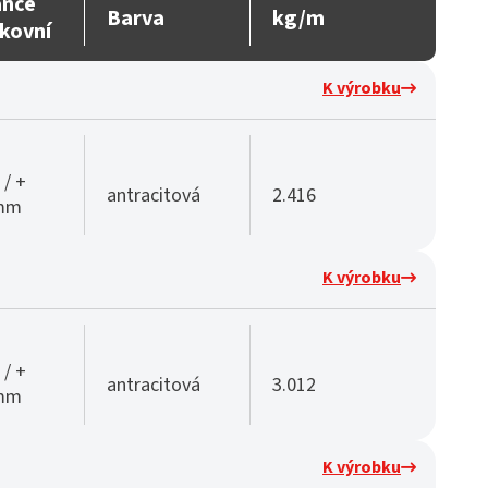
ance
Barva
kg/m
kovní
K výrobku
 / +
antracitová
2.416
 mm
K výrobku
 / +
antracitová
3.012
 mm
K výrobku