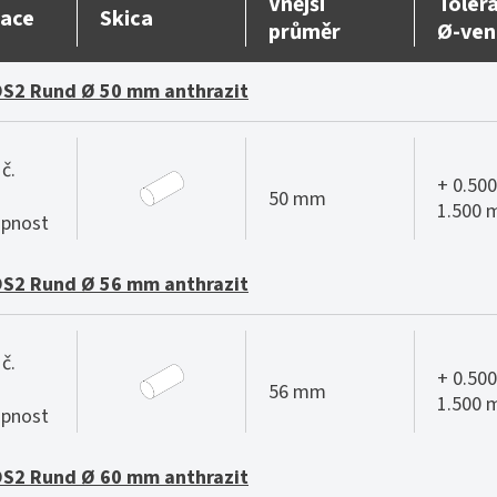
Vnější
Toler
ace
Skica
průměr
Ø-ven
S2 Rund Ø 50 mm anthrazit
č.
+ 0.500
50 mm
1.500
pnost
S2 Rund Ø 56 mm anthrazit
č.
+ 0.500
56 mm
1.500
pnost
S2 Rund Ø 60 mm anthrazit