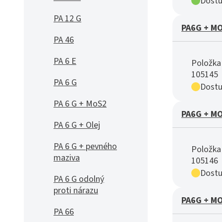
Dostu
PA 12 G
PA6G + MO
PA 46
PA 6 E
Položka 
105145
PA 6 G
Dostu
PA 6 G + MoS2
PA6G + MO
PA 6 G + Olej
PA 6 G + pevného
Položka 
maziva
105146
Dostu
PA 6 G odolný
proti nárazu
PA6G + MO
PA 66