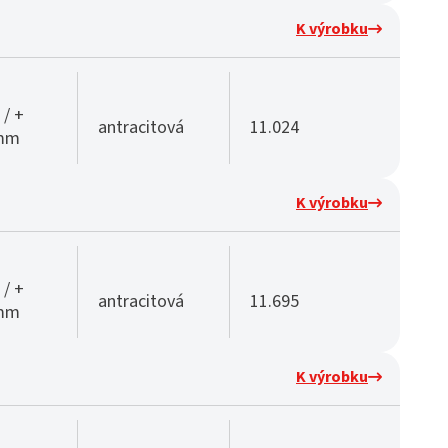
K výrobku
 / +
antracitová
11.024
 mm
K výrobku
 / +
antracitová
11.695
 mm
K výrobku