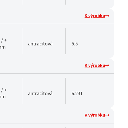
K výrobku
 / +
antracitová
5.5
 mm
K výrobku
 / +
antracitová
6.231
 mm
K výrobku