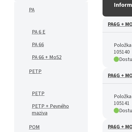
Inform
PA
PA6G + MO
PA 6 E
PA 66
Položka 
105140
PA 66 + MoS2
Dostu
PETP
PA6G + MO
PETP
Položka 
105141
PETP + Pevného
Dostu
maziva
PA6G + MO
POM