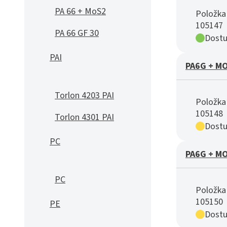
PA 66 + MoS2
Položka 
105147
PA 66 GF 30
Dostu
PAI
PA6G + MO
Torlon 4203 PAI
Položka 
105148
Torlon 4301 PAI
Dostu
PC
PA6G + MO
PC
Položka 
105150
PE
Dostu