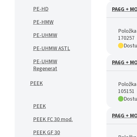
PE-HD
PA6G + MO
PE-HMW
Položka 
PE-UHMW
170257
Dostu
PE-UHMW ASTL
PE-UHMW
PA6G + MO
Regenerat
PEEK
Položka 
105151
Dostu
PEEK
PA6G + MO
PEEK FC 30 mod.
PEEK GF 30