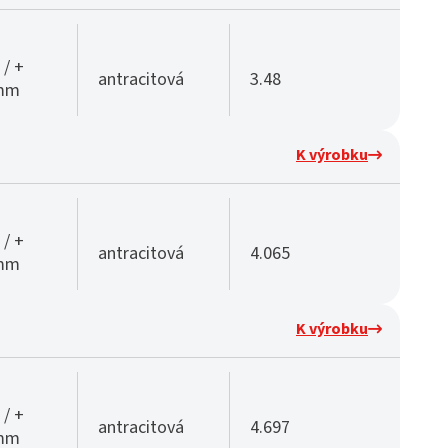
 / +
antracitová
3.48
 mm
K výrobku
 / +
antracitová
4.065
 mm
K výrobku
 / +
antracitová
4.697
 mm