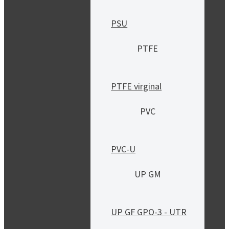
PSU
PTFE
PTFE virginal
PVC
PVC-U
UP GM
UP GF GPO-3 - UTR