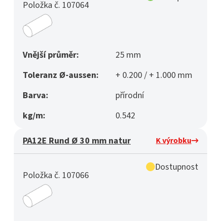
Položka č. 107064
Vnější průměr:
25 mm
Toleranz Ø-aussen:
+ 0.200 / + 1.000 mm
Barva:
přírodní
kg/m:
0.542
PA12E Rund Ø 30 mm natur
K výrobku
Dostupnost
Položka č. 107066