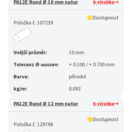
PA12E Rund Ø 10 mm natur
K výrobku
Dostupnost
Položka č. 107239
Vnější průměr:
10 mm
Toleranz Ø-aussen:
+ 0.100 / + 0.700 mm
Barva:
přírodní
kg/m:
0.092
PA12E Rund Ø 12 mm natur
K výrobku
Dostupnost
Položka č. 129798