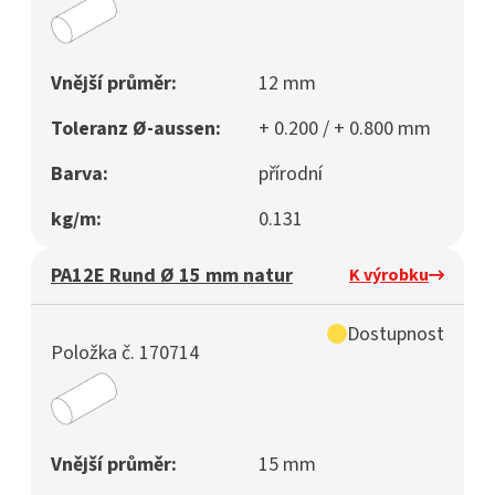
Vnější průměr:
12 mm
Toleranz Ø-aussen:
+ 0.200 / + 0.800 mm
Barva:
přírodní
kg/m:
0.131
PA12E Rund Ø 15 mm natur
K výrobku
Dostupnost
Položka č. 170714
Vnější průměr:
15 mm