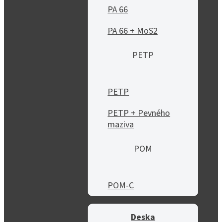
PA 66
PA 66 + MoS2
PETP
PETP
PETP + Pevného
maziva
POM
POM-C
Deska