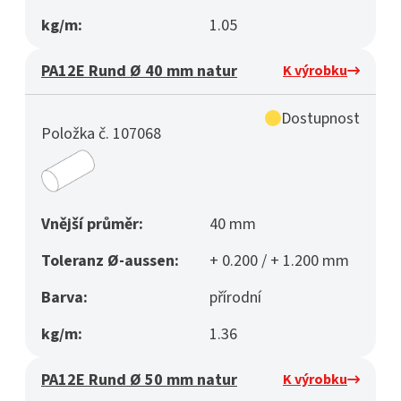
kg/m:
1.05
PA12E Rund Ø 40 mm natur
K výrobku
Dostupnost
Položka č. 107068
Vnější průměr:
40 mm
Toleranz Ø-aussen:
+ 0.200 / + 1.200 mm
Barva:
přírodní
kg/m:
1.36
PA12E Rund Ø 50 mm natur
K výrobku