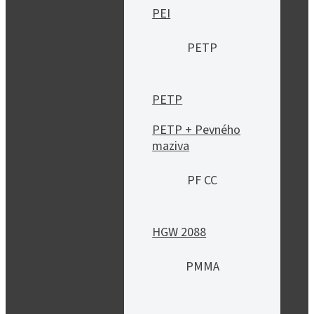
PEI
PETP
PETP
PETP + Pevného
maziva
PF CC
HGW 2088
PMMA