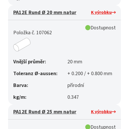
PA12E Rund Ø 20 mm natur
K výrobku
Dostupnost
Položka č. 107062
Vnější průměr:
20 mm
Toleranz Ø-aussen:
+ 0.200 / + 0.800 mm
Barva:
přírodní
kg/m:
0.347
PA12E Rund Ø 25 mm natur
K výrobku
Dostupnost