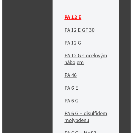
PA 12 E
PA 12 E GF 30
PA 12 G
PA 12 G s ocelovým
nábojem
PA 46
PA 6 E
PA 6 G
PA 6 G + disulfidem
molybdenu