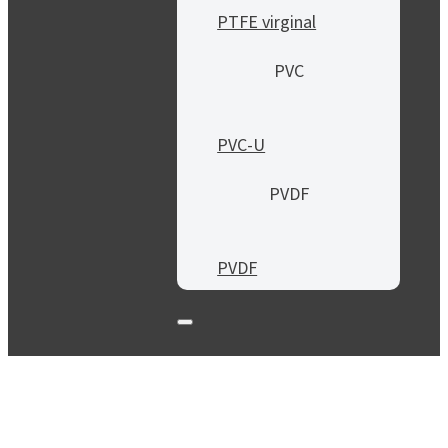
PTFE virginal
PVC
PVC-U
PVDF
PVDF