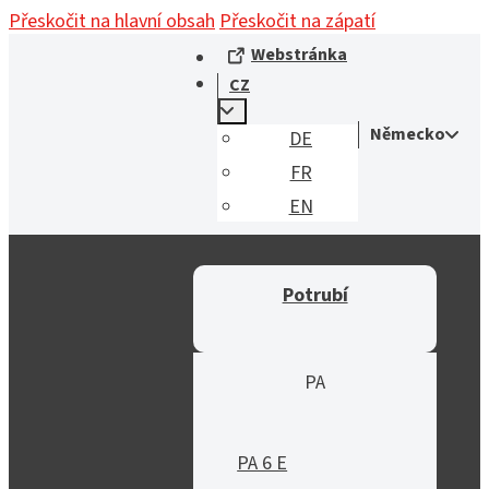
Přeskočit na hlavní obsah
Přeskočit na zápatí
Webstránka
CZ
Německo
DE
FR
EN
Potrubí
PA
PA 6 E