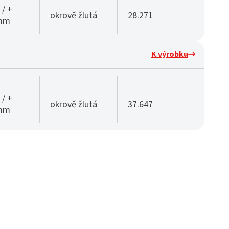
 / +
okrově žlutá
28.271
 mm
K výrobku
 / +
okrově žlutá
37.647
 mm