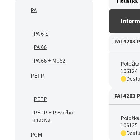
PA
Inform
PA 6 E
PAI 4203 
PA 66
PA 66 + MoS2
Položka 
106124
PETP
Dostu
PAI 4203 
PETP
PETP + Pevného
Položka 
maziva
106125
Dostu
POM