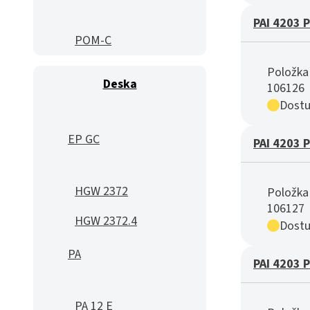
PAI 4203 
POM-C
Položka 
Deska
106126
Dostu
EP GC
PAI 4203 
HGW 2372
Položka 
106127
HGW 2372.4
Dostu
PA
PAI 4203 
PA 12 E