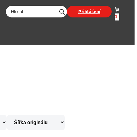
Products
Přihlášení
search
0