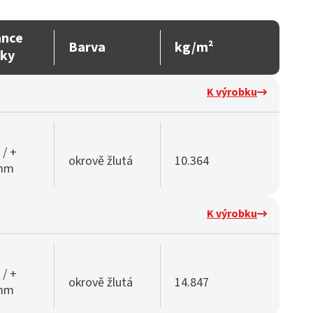
ance
Barva
kg/m²
ťky
K výrobku
 / +
okrově žlutá
10.364
 mm
K výrobku
 / +
okrově žlutá
14.847
 mm