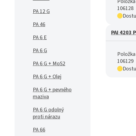
Položka 
106128
PA 12 G
Dostu
PA 46
PAI 4203 
PA 6 E
PA 6 G
Položka 
106129
PA 6 G + MoS2
Dostu
PA 6 G + Olej
PA 6 G + pevného
maziva
PA 6 G odolný
proti nárazu
PA 66