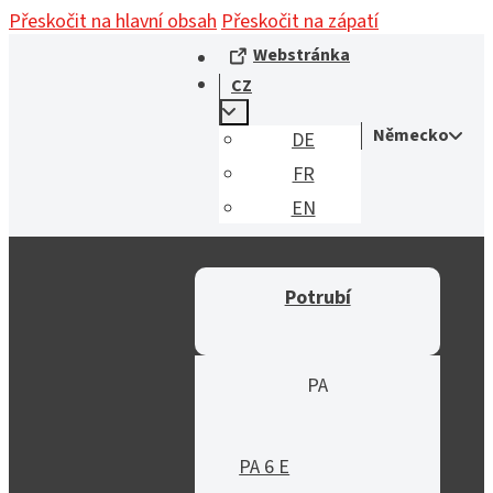
Přeskočit na hlavní obsah
Přeskočit na zápatí
Webstránka
CZ
Německo
DE
FR
EN
Potrubí
PA
PA 6 E