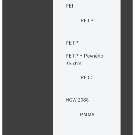
PEI
PETP
PETP
PETP + Pevného
maziva
PF CC
HGW 2088
PMMA