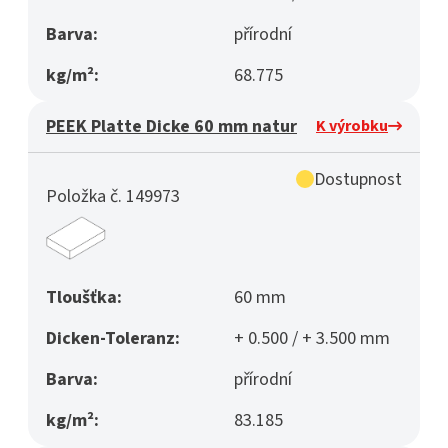
Barva:
přírodní
kg/m²:
68.775
PEEK Platte Dicke 60 mm natur
K výrobku
Dostupnost
Položka č. 149973
Tloušťka:
60 mm
Dicken-Toleranz:
+ 0.500 / + 3.500 mm
Barva:
přírodní
kg/m²:
83.185