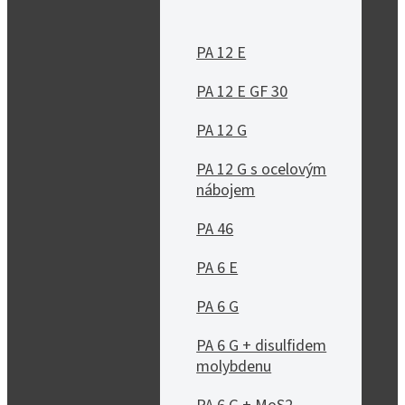
PA 12 E
PA 12 E GF 30
PA 12 G
PA 12 G s ocelovým
nábojem
PA 46
PA 6 E
PA 6 G
PA 6 G + disulfidem
molybdenu