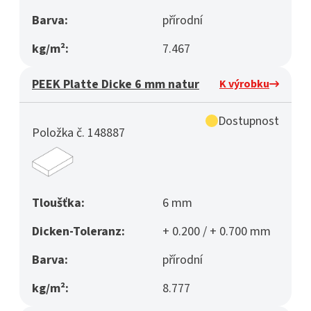
Barva:
přírodní
kg/m²:
7.467
PEEK Platte Dicke 6 mm natur
K výrobku
Dostupnost
Položka č. 148887
Tloušťka:
6 mm
Dicken-Toleranz:
+ 0.200 / + 0.700 mm
Barva:
přírodní
kg/m²:
8.777