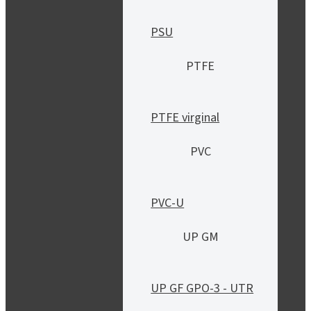
PSU
PTFE
PTFE virginal
PVC
PVC-U
UP GM
UP GF GPO-3 - UTR