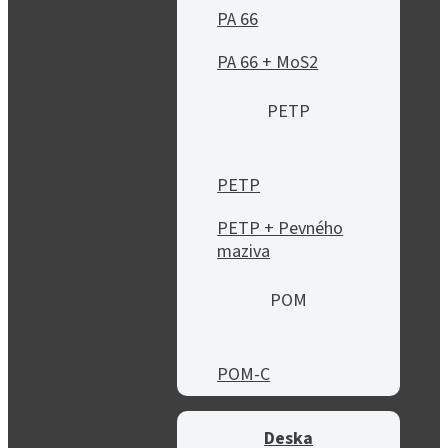
PA 66
PA 66 + MoS2
PETP
PETP
PETP + Pevného
maziva
POM
POM-C
Deska