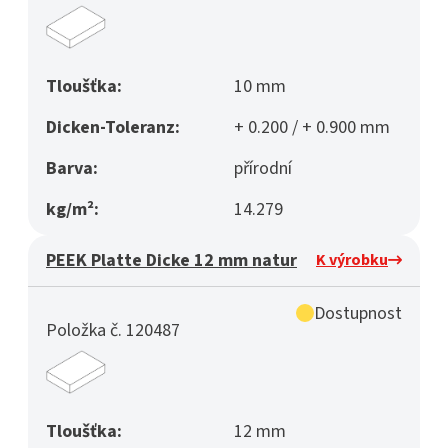
Tloušťka:
10 mm
Dicken-Toleranz:
+ 0.200 / + 0.900 mm
Barva:
přírodní
kg/m²:
14.279
PEEK Platte Dicke 12 mm natur
K výrobku
Dostupnost
Položka č. 120487
Tloušťka:
12 mm