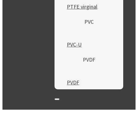
PTFE virginal
PVC
PVC-U
PVDF
PVDF