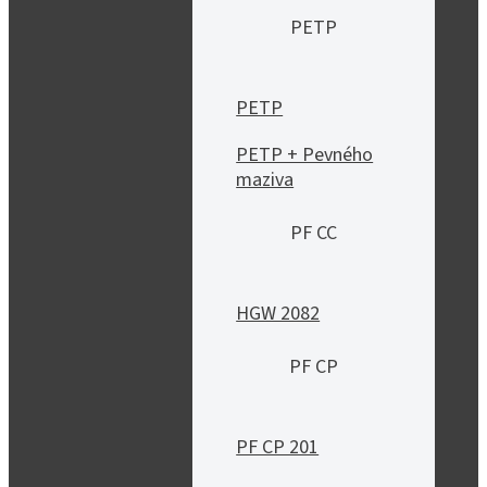
PETP
PETP
PETP + Pevného
maziva
PF CC
HGW 2082
PF CP
PF CP 201