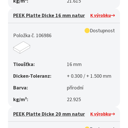
kg/m²:
21.615
PEEK Platte Dicke 16 mm natur
K výrobku
Dostupnost
Položka č. 106986
Tloušťka:
16 mm
Dicken-Toleranz:
+ 0.300 / + 1.500 mm
Barva:
přírodní
kg/m²:
22.925
PEEK Platte Dicke 20 mm natur
K výrobku