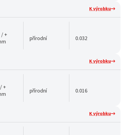
K výrobku
 / +
přírodní
0.032
 mm
K výrobku
/ +
přírodní
0.016
 mm
K výrobku