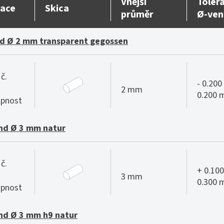
Vnější
Toler
ace
Skica
průměr
Ø-ven
d Ø 2 mm transparent gegossen
č.
- 0.200 
2 mm
0.200
pnost
nd Ø 3 mm natur
č.
+ 0.100
3 mm
0.300
pnost
nd Ø 3 mm h9 natur