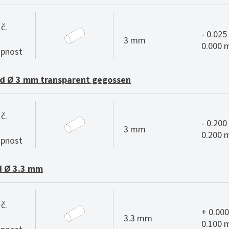
č.
- 0.025 
3 mm
0.000
pnost
d Ø 3 mm transparent gegossen
č.
- 0.200 
3 mm
0.200
pnost
d Ø 3.3 mm
č.
+ 0.000
3.3 mm
0.100