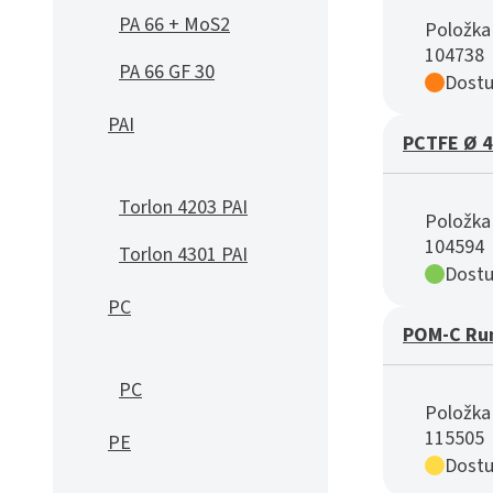
PA 66 + MoS2
Položka 
104738
PA 66 GF 30
Dostu
PAI
PCTFE Ø 4
Torlon 4203 PAI
Položka 
104594
Torlon 4301 PAI
Dostu
PC
POM-C Ru
PC
Položka 
115505
PE
Dostu