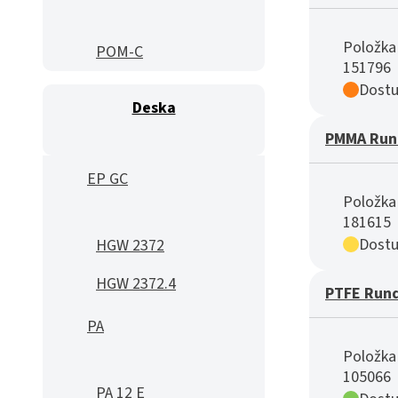
Položka 
POM-C
151796
Dostu
Deska
PMMA Run
EP GC
Položka 
181615
Dostu
HGW 2372
HGW 2372.4
PTFE Run
PA
Položka 
105066
PA 12 E