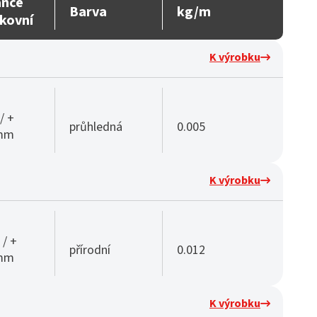
ance
Barva
kg/m
kovní
K výrobku
/ +
průhledná
0.005
 mm
K výrobku
 / +
přírodní
0.012
 mm
K výrobku