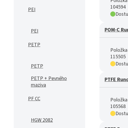
Položka 
104594
PEI
Dostu
POM-C Ru
PEI
PETP
Položka 
115505
Dostu
PETP
PETP + Pevného
PTFE Run
maziva
PF CC
Položka 
105568
Dostu
HGW 2082