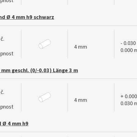
pnost
nd Ø 4 mm h9 schwarz
č.
- 0.030 
4 mm
0.000
pnost
 mm geschl. (0/-0.03) Länge 3 m
č.
+ 0.000
4 mm
0.030
pnost
d Ø 4 mm h9