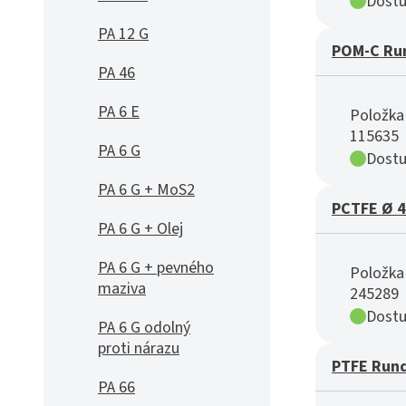
Dostu
PA 12 G
POM-C Ru
PA 46
PA 6 E
Položka 
115635
PA 6 G
Dostu
PA 6 G + MoS2
PCTFE Ø 4
PA 6 G + Olej
PA 6 G + pevného
Položka 
maziva
245289
Dostu
PA 6 G odolný
proti nárazu
PTFE Run
PA 66