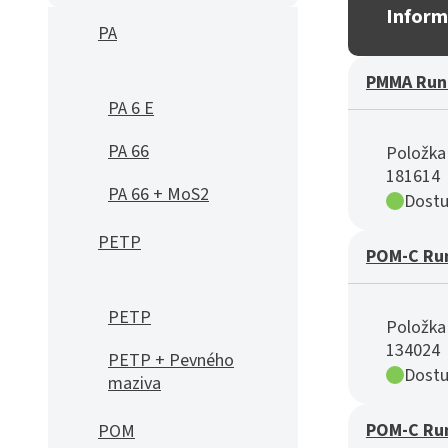
Inform
PA
PMMA Run
PA 6 E
PA 66
Položka 
181614
PA 66 + MoS2
Dostu
PETP
POM-C Ru
PETP
Položka 
134024
PETP + Pevného
Dostu
maziva
POM-C Ru
POM