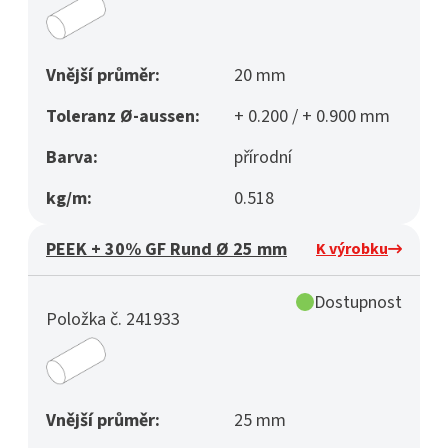
Vnější průměr:
20 mm
Toleranz Ø-aussen:
+ 0.200 / + 0.900 mm
Barva:
přírodní
kg/m:
0.518
PEEK + 30% GF Rund Ø 25 mm
K výrobku
Dostupnost
Položka č. 241933
Vnější průměr:
25 mm