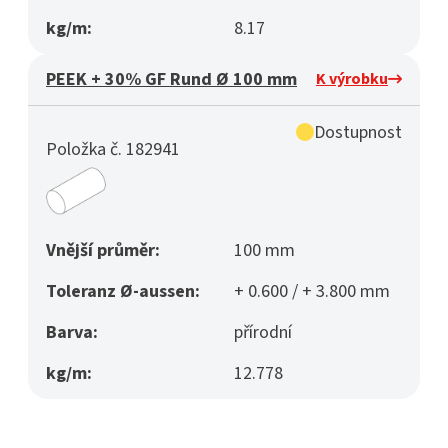
kg/m:
8.17
PEEK + 30% GF Rund Ø 100 mm
K výrobku
Dostupnost
Položka č. 182941
Vnější průměr:
100 mm
Toleranz Ø-aussen:
+ 0.600 / + 3.800 mm
Barva:
přírodní
kg/m:
12.778