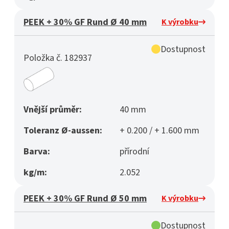
PEEK + 30% GF Rund Ø 40 mm
K výrobku
Dostupnost
Položka č. 182937
Vnější průměr:
40 mm
Toleranz Ø-aussen:
+ 0.200 / + 1.600 mm
Barva:
přírodní
kg/m:
2.052
PEEK + 30% GF Rund Ø 50 mm
K výrobku
Dostupnost