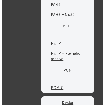
PA 66
PA 66 + MoS2
PETP
PETP
PETP + Pevného
maziva
POM
POM-C
Deska