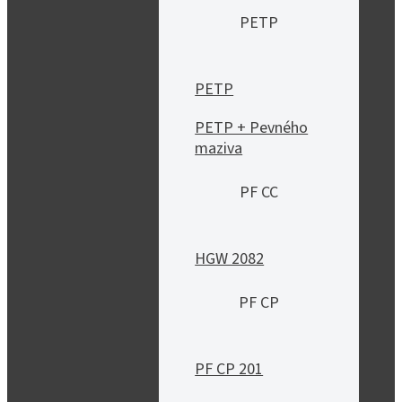
PETP
PETP
PETP + Pevného
maziva
PF CC
HGW 2082
PF CP
PF CP 201