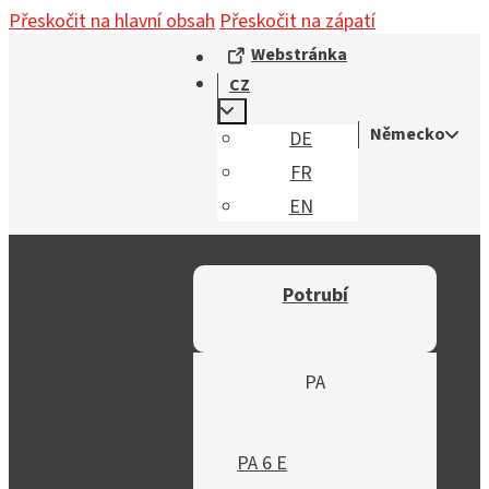
Přeskočit na hlavní obsah
Přeskočit na zápatí
Webstránka
CZ
Německo
DE
FR
EN
Potrubí
PA
PA 6 E