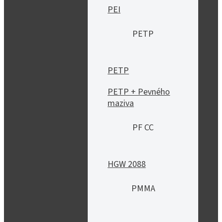
PEI
PETP
PETP
PETP + Pevného
maziva
PF CC
HGW 2088
PMMA