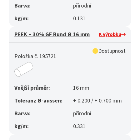
Barva:
přírodní
kg/m:
0.131
PEEK + 30% GF Rund Ø 16 mm
K výrobku
Dostupnost
Položka č. 195721
Vnější průměr:
16 mm
Toleranz Ø-aussen:
+ 0.200 / + 0.700 mm
Barva:
přírodní
kg/m:
0.331