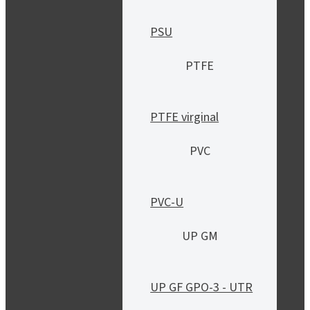
PSU
PTFE
PTFE virginal
PVC
PVC-U
UP GM
UP GF GPO-3 - UTR