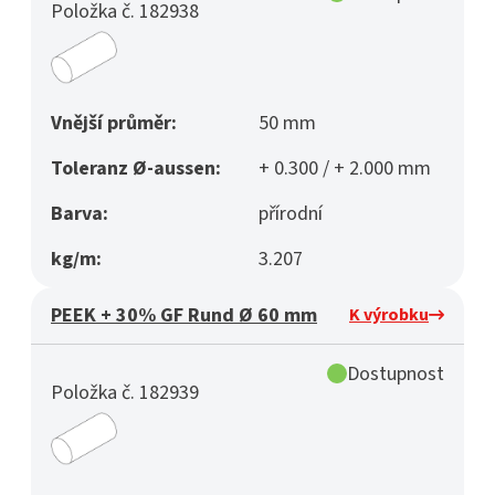
Položka č. 182938
Vnější průměr:
50 mm
Toleranz Ø-aussen:
+ 0.300 / + 2.000 mm
Barva:
přírodní
kg/m:
3.207
PEEK + 30% GF Rund Ø 60 mm
K výrobku
Dostupnost
Položka č. 182939