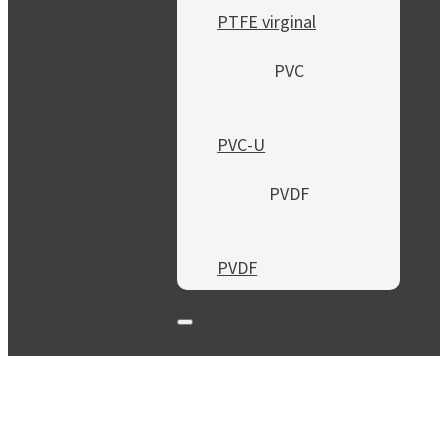
PTFE virginal
PVC
PVC-U
PVDF
PVDF