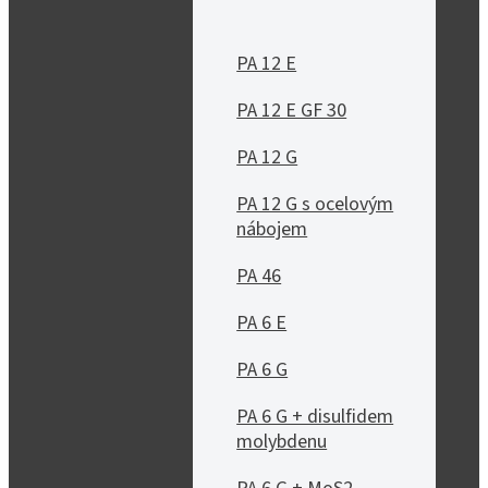
PA 12 E
PA 12 E GF 30
PA 12 G
PA 12 G s ocelovým
nábojem
PA 46
PA 6 E
PA 6 G
PA 6 G + disulfidem
molybdenu