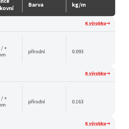
ance
Barva
kg/m
kovní
K výrobku
 / +
přírodní
0.093
 mm
K výrobku
 / +
přírodní
0.163
 mm
K výrobku