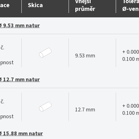
Vnější
Toler
ace
Skica
průměr
Ø-ven
Ø 9.53 mm natur
č.
+ 0.000
9.53 mm
0.100
pnost
Ø 12.7 mm natur
č.
+ 0.000
12.7 mm
0.100
pnost
Ø 15.88 mm natur