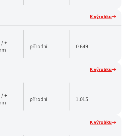
K výrobku
 / +
přírodní
0.649
 mm
K výrobku
 / +
přírodní
1.015
 mm
K výrobku