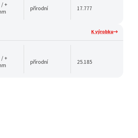
 / +
přírodní
17.777
 mm
K výrobku
 / +
přírodní
25.185
 mm