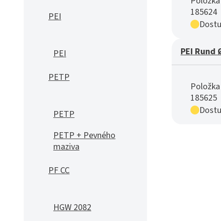
Položka 
185624
PEI
Dostu
PEI Rund 
PEI
PETP
Položka 
185625
Dostu
PETP
PETP + Pevného
maziva
PF CC
HGW 2082