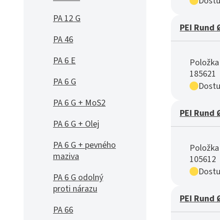
Dostu
PA 12 G
PEI Rund 
PA 46
PA 6 E
Položka 
185621
PA 6 G
Dostu
PA 6 G + MoS2
PEI Rund 
PA 6 G + Olej
PA 6 G + pevného
Položka 
maziva
105612
Dostu
PA 6 G odolný
proti nárazu
PEI Rund 
PA 66