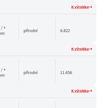
K výrobku
 / +
přírodní
6.822
 mm
K výrobku
 / +
přírodní
11.656
 mm
K výrobku