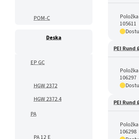
Položka 
POM-C
105611
Dostu
Deska
PEI Rund 
EP GC
Položka 
106297
Dostu
HGW 2372
HGW 2372.4
PEI Rund 
PA
Položka 
106298
PA 12 E