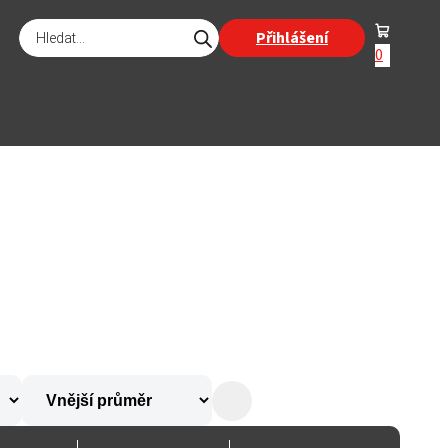
Products
Přihlášení
search
0