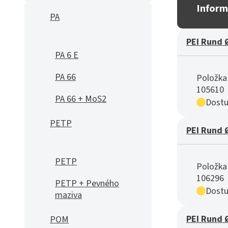
Inform
PA
PEI Rund 
PA 6 E
PA 66
Položka 
105610
PA 66 + MoS2
Dostu
PETP
PEI Rund 
PETP
Položka 
106296
PETP + Pevného
Dostu
maziva
PEI Rund 
POM