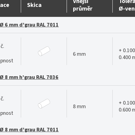
Vnější
Toler
ace
Skica
průměr
Ø-ven
Ø 6 mm d’grau RAL 7011
č.
+ 0.100
6 mm
0.400
pnost
Ø 8 mm h’grau RAL 7036
č.
+ 0.100
8 mm
0.600
pnost
Ø 8 mm d’grau RAL 7011