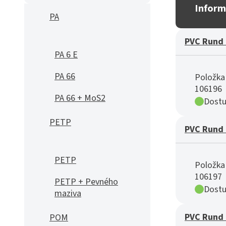
Inform
PA
PVC Rund 
PA 6 E
PA 66
Položka 
106196
PA 66 + MoS2
Dostu
PETP
PVC Rund 
PETP
Položka 
106197
PETP + Pevného
Dostu
maziva
PVC Rund 
POM