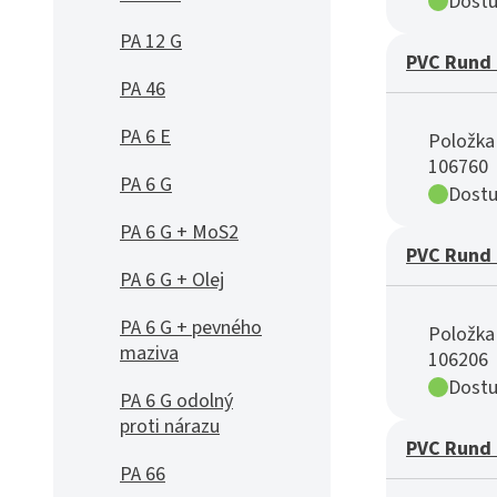
Dostu
PA 12 G
PVC Rund 
PA 46
PA 6 E
Položka 
106760
PA 6 G
Dostu
PA 6 G + MoS2
PVC Rund 
PA 6 G + Olej
PA 6 G + pevného
Položka 
maziva
106206
Dostu
PA 6 G odolný
proti nárazu
PVC Rund 
PA 66