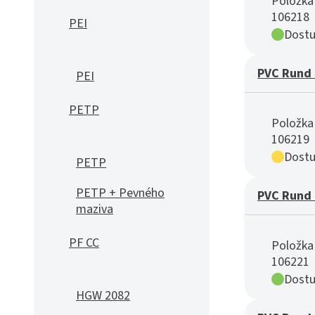
Položka 
106218
PEI
Dostu
PVC Rund 
PEI
PETP
Položka 
106219
Dostu
PETP
PETP + Pevného
PVC Rund 
maziva
PF CC
Položka 
106221
Dostu
HGW 2082