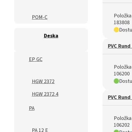
Položka 
POM-C
183808
Dostu
Deska
PVC Rund 
EP GC
Položka 
106200
Dostu
HGW 2372
HGW 2372.4
PVC Rund 
PA
Položka 
106202
PA 12 E