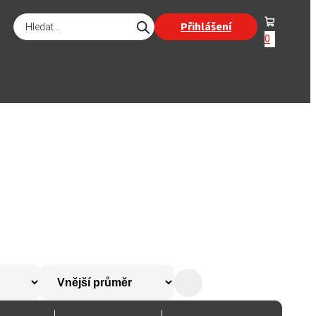
Products
Přihlášení
search
0