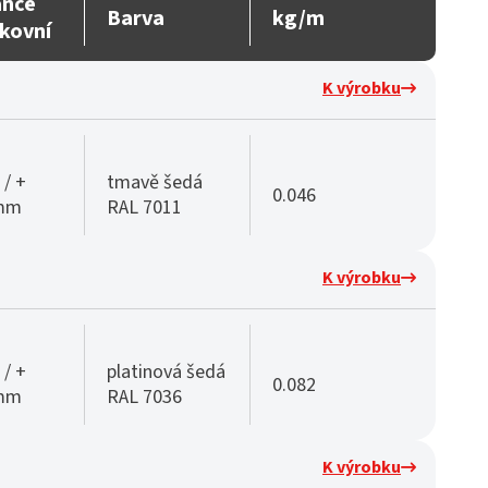
ance
Barva
kg/m
kovní
K výrobku
 / +
tmavě šedá
0.046
 mm
RAL 7011
K výrobku
 / +
platinová šedá
0.082
 mm
RAL 7036
K výrobku