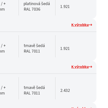
 / +
platinová šedá
1.921
 mm
RAL 7036
K výrobku
 / +
tmavě šedá
1.921
 mm
RAL 7011
K výrobku
 / +
tmavě šedá
2.432
 mm
RAL 7011