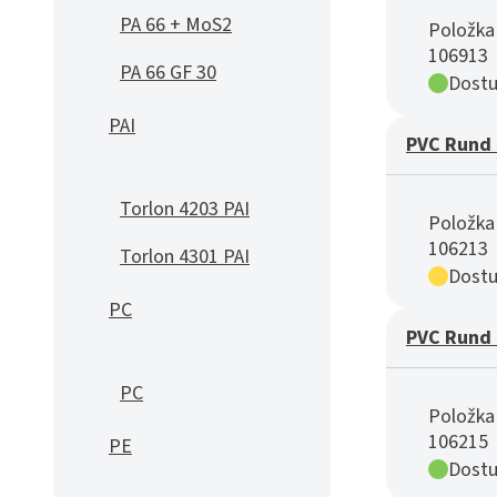
PA 66 + MoS2
Položka 
106913
PA 66 GF 30
Dostu
PAI
PVC Rund 
Torlon 4203 PAI
Položka 
106213
Torlon 4301 PAI
Dostu
PC
PVC Rund 
PC
Položka 
106215
PE
Dostu