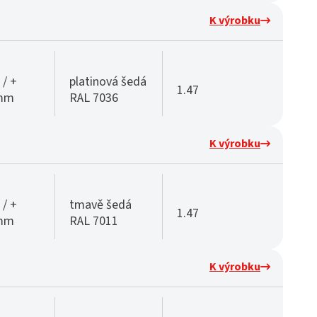
K výrobku
 / +
platinová šedá
1.47
 mm
RAL 7036
K výrobku
 / +
tmavě šedá
1.47
 mm
RAL 7011
K výrobku