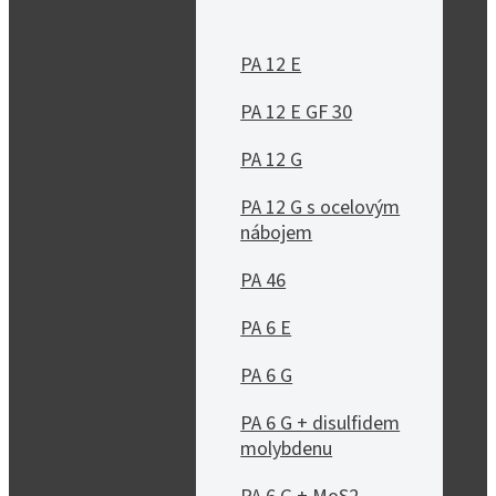
PA 12 E
PA 12 E GF 30
PA 12 G
PA 12 G s ocelovým
nábojem
PA 46
PA 6 E
PA 6 G
PA 6 G + disulfidem
molybdenu