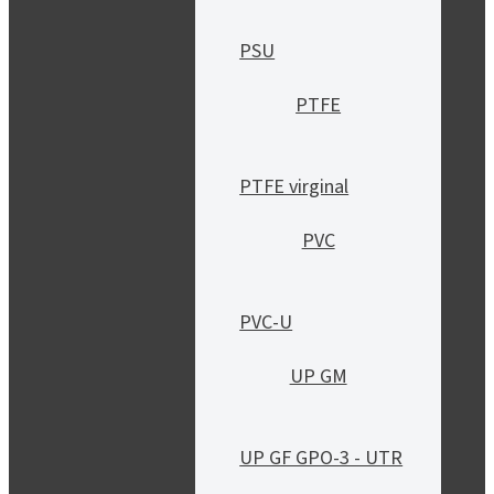
PSU
PTFE
PTFE virginal
PVC
PVC-U
UP GM
UP GF GPO-3 - UTR