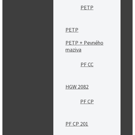
PETP
PETP
PETP + Pevného
maziva
PF CC
HGW 2082
PF CP
PF CP 201