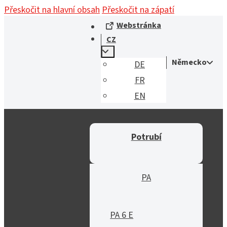
Přeskočit na hlavní obsah
Přeskočit na zápatí
Webstránka
CZ
Německo
DE
FR
EN
Potrubí
PA
PA 6 E