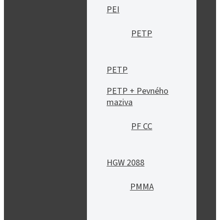
PEI
PETP
PETP
PETP + Pevného
maziva
PF CC
HGW 2088
PMMA