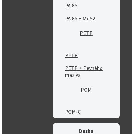
PA 66
PA 66 + MoS2
PETP
PETP
PETP + Pevného
maziva
POM
POM-C
Deska