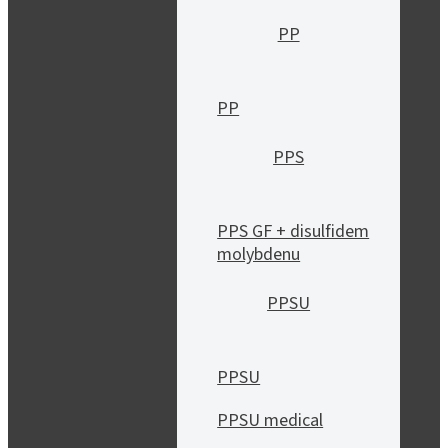
PP
PP
PPS
PPS GF + disulfidem
molybdenu
PPSU
PPSU
PPSU medical