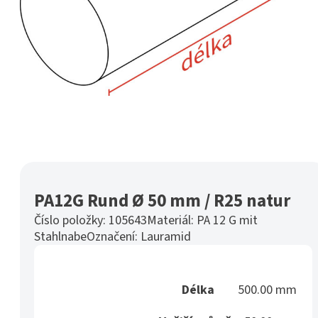
PA12G Rund Ø 50 mm / R25 natur
Číslo položky:
105643
Materiál:
PA 12 G mit
Stahlnabe
Označení:
Lauramid
Délka
500.00 mm