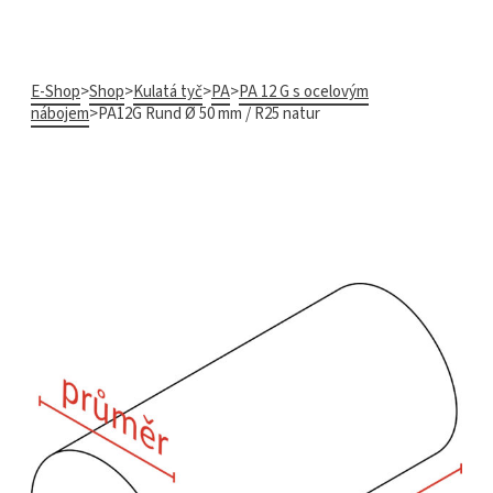
E-Shop
>
Shop
>
Kulatá tyč
>
PA
>
PA 12 G s ocelovým
nábojem
>
PA12G Rund Ø 50 mm / R25 natur