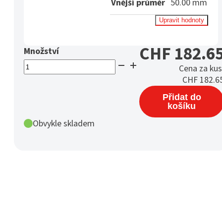
Vnější průměr
50.00 mm
Upravit hodnoty
CHF
182.6
PA12G
Cena za kus
Rund
CHF
182.6
Ø
Přidat do
50
košíku
mm
/
Obvykle skladem
R25
natur
množství