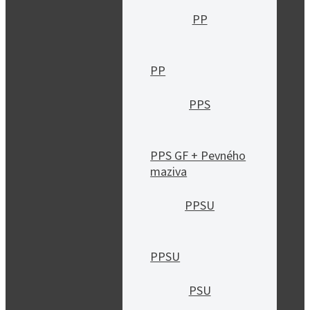
PP
PP
PPS
PPS GF + Pevného
maziva
PPSU
PPSU
PSU