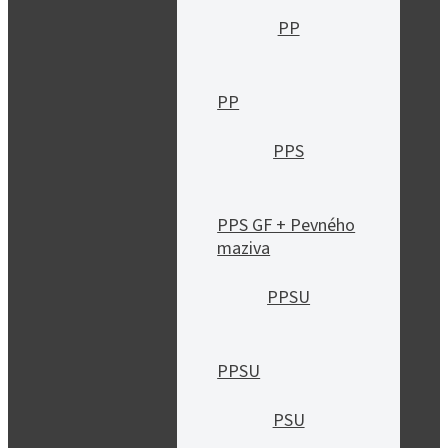
PP
PP
PPS
PPS GF + Pevného
maziva
PPSU
PPSU
PSU