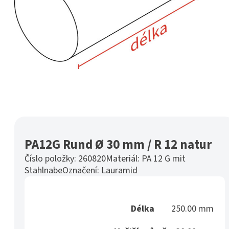
PA12G Rund Ø 30 mm / R 12 natur
Číslo položky:
260820
Materiál:
PA 12 G mit
Stahlnabe
Označení:
Lauramid
Délka
250.00 mm