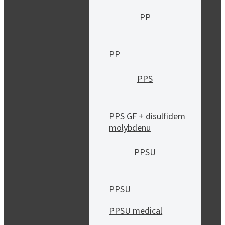
PP
PP
PPS
PPS GF + disulfidem
molybdenu
PPSU
PPSU
PPSU medical