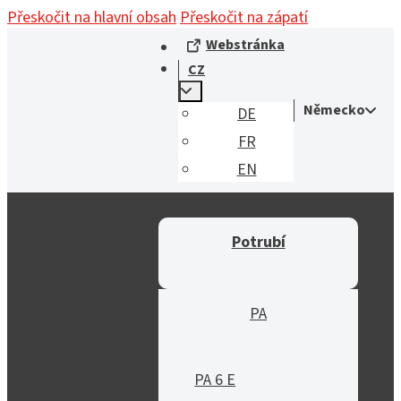
Přeskočit na hlavní obsah
Přeskočit na zápatí
Webstránka
CZ
Německo
DE
FR
EN
Potrubí
PA
PA 6 E