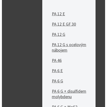
PA 12 E
PA 12 E GF 30
PA 12 G
PA 12 G s ocelovým
nábojem
PA 46
PA 6 E
PA 6 G
PA 6 G + disulfidem
molybdenu