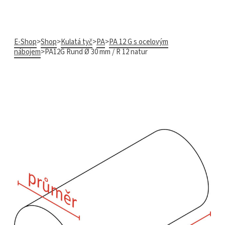
E-Shop
>
Shop
>
Kulatá tyč
>
PA
>
PA 12 G s ocelovým
nábojem
>
PA12G Rund Ø 30 mm / R 12 natur