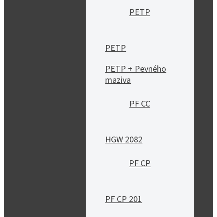
PETP
PETP
PETP + Pevného
maziva
PF CC
HGW 2082
PF CP
PF CP 201