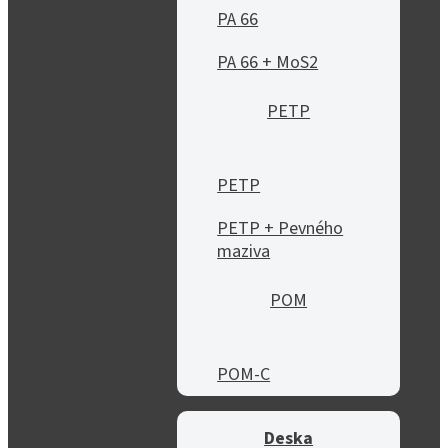
PA 66
PA 66 + MoS2
PETP
PETP
PETP + Pevného
maziva
POM
POM-C
Deska