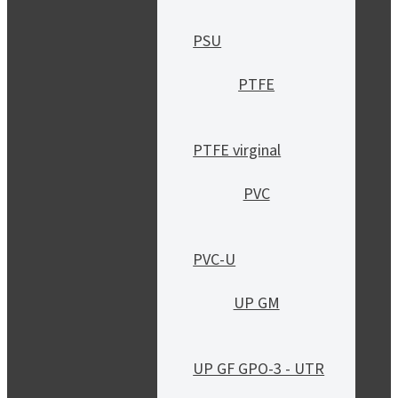
PSU
PTFE
PTFE virginal
PVC
PVC-U
UP GM
UP GF GPO-3 - UTR