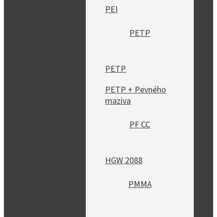
PEI
PETP
PETP
PETP + Pevného
maziva
PF CC
HGW 2088
PMMA