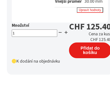
Vnější průměr
30.00 mm
Upravit hodnoty
CHF
125.4
PA12G
Cena za kus
Rund
CHF
125.4
Ø
Přidat do
30
košíku
mm
/
K dodání na objednávku
R
12
natur
množství