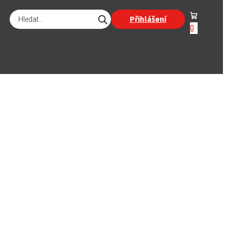
Products
Přihlášení
search
0