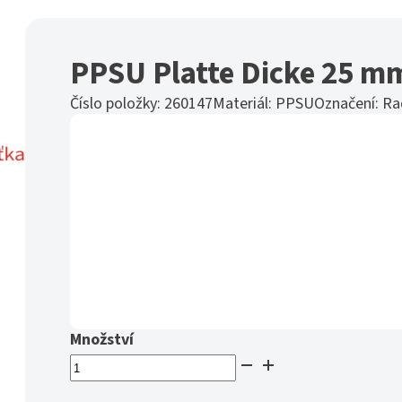
PPSU Platte Dicke 25 m
Číslo položky:
260147
Materiál:
PPSU
Označení:
Ra
PPSU
Platte