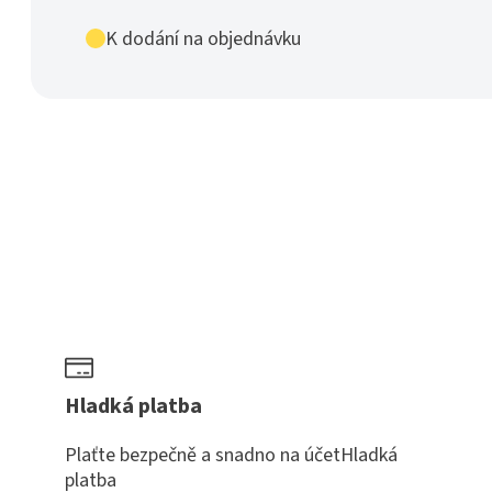
Dicke
25
K dodání na objednávku
mm
schwarz
*
množství
Hladká platba
Plaťte bezpečně a snadno na účetHladká
platba