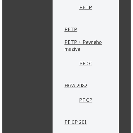
PETP
PETP
PETP + Pevného
maziva
PF CC
HGW 2082
PF CP
PF CP 201