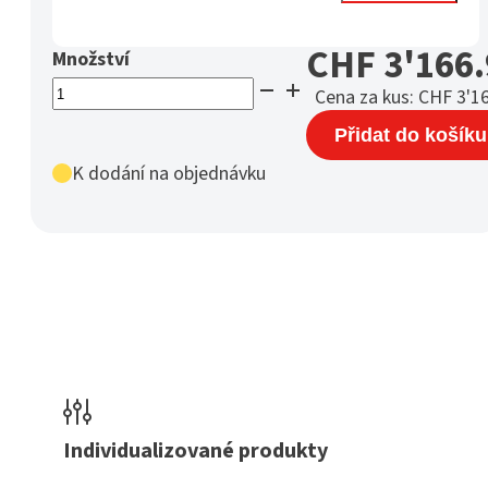
CHF
3'166.
PPSU
Cena za kus:
CHF
3'16
Platte
Přidat do košíku
Dicke
10
K dodání na objednávku
mm
schwarz
*
množství
Individualizované produkty