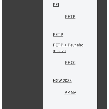
PEI
PETP
PETP
PETP + Pevného
maziva
PF CC
HGW 2088
PMMA