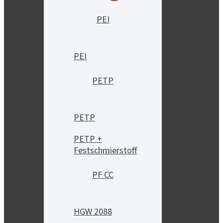
PEI
PEI
PETP
PETP
PETP +
Festschmierstoff
PF CC
HGW 2088