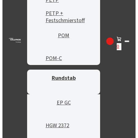
PETP
PETP +
Festschmierstoff
POM
0
POM-C
Rundstab
EP GC
HGW 2372