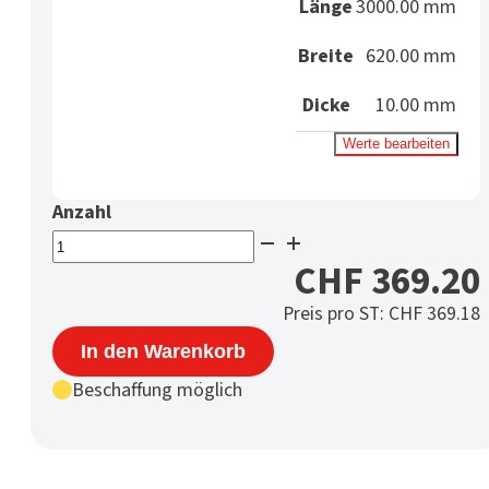
Länge
3000.00 mm
Breite
620.00 mm
Dicke
10.00 mm
Werte bearbeiten
PETP
Platte
CHF
369.20
10
Preis pro ST:
CHF
369.18
mm
schwarz
In den Warenkorb
Menge
Beschaffung möglich