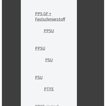
PPS GF +
Festschmierstoff
PPSU
PPSU
PSU
PSU
PTFE