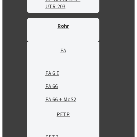
UTR-203
Rohr
PA
PA 6 E
PA 66
PA 66 + MoS2
PETP