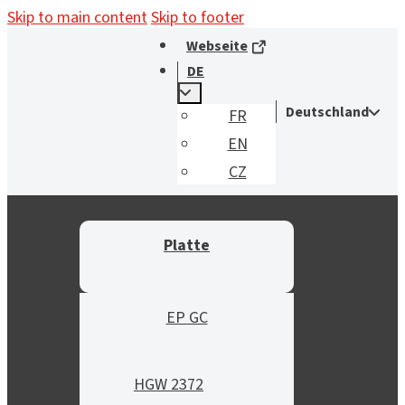
Skip to main content
Skip to footer
Webseite
DE
Deutschland
FR
EN
CZ
Platte
EP GC
HGW 2372