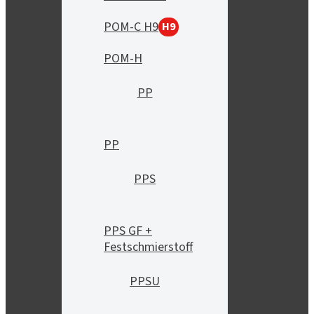
POM-C H9
H9
POM-H
PP
PP
PPS
PPS GF +
Festschmierstoff
PPSU