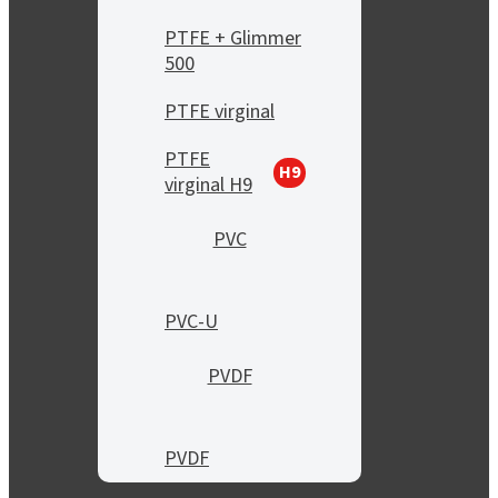
PTFE + Glimmer
500
PTFE virginal
PTFE
H9
virginal H9
PVC
PVC-U
PVDF
PVDF