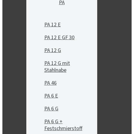
PA
PA 12 E
PA 12 E GF 30
PA 12 G
PA 12 G mit
Stahlnabe
PA 46
PA 6 E
PA 6 G
PA 6 G +
Festschmierstoff