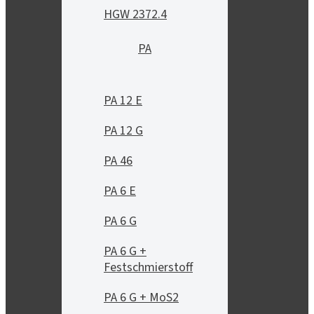
HGW 2372.4
PA
PA 12 E
PA 12 G
PA 46
PA 6 E
PA 6 G
PA 6 G +
Festschmierstoff
PA 6 G + MoS2