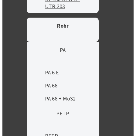
UTR-203
Rohr
PA
PA 6 E
PA 66
PA 66 + MoS2
PETP