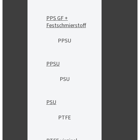
PPS GF +
Festschmierstoff
PPSU
PPSU
PSU
PSU
PTFE