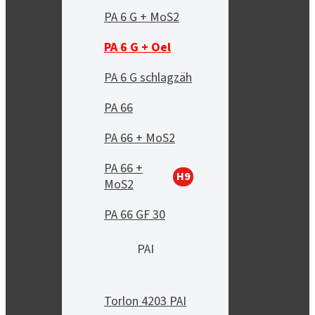
PA 6 G + MoS2
PA 6 G + Oel
PA 6 G schlagzäh
PA 66
PA 66 + MoS2
PA 66 +
H9
MoS2
PA 66 GF 30
PAI
Torlon 4203 PAI