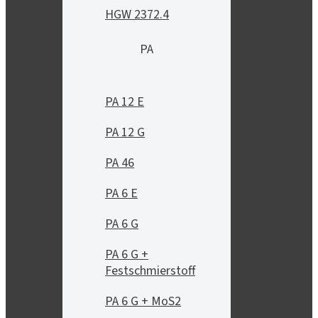
HGW 2372.4
PA
PA 12 E
PA 12 G
PA 46
PA 6 E
PA 6 G
PA 6 G +
Festschmierstoff
PA 6 G + MoS2