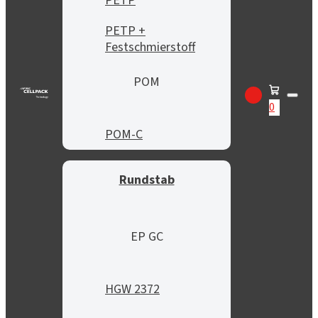
PETP
PETP +
Festschmierstoff
POM
0
POM-C
Rundstab
EP GC
HGW 2372