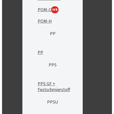
POM-C
H9
POM-H
PP
PP
PPS
PPS GF +
Festschmierstoff
PPSU