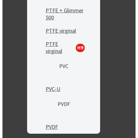
PTFE + Glimmer
500
PTFE virginal
PTFE
H9
virginal
PVC
PVC-U
PVDF
PVDF