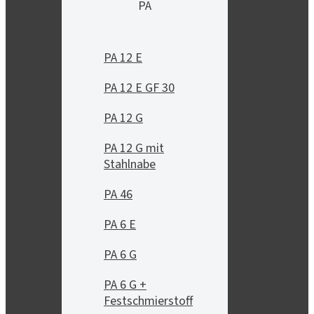
PA
PA 12 E
PA 12 E GF 30
PA 12 G
PA 12 G mit
Stahlnabe
PA 46
PA 6 E
PA 6 G
PA 6 G +
Festschmierstoff