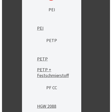
PEI
PEI
PETP
PETP
PETP +
Festschmierstoff
PF CC
HGW 2088