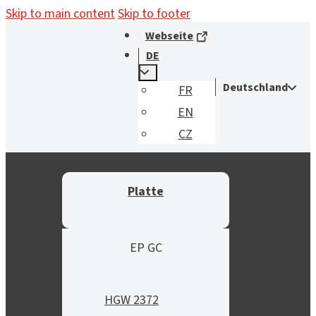
Skip to main content
Skip to footer
Webseite
DE
Deutschland
FR
EN
CZ
Platte
EP GC
HGW 2372