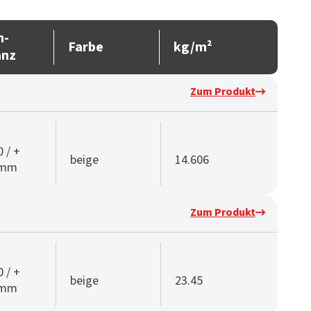
n-
Farbe
kg/m²
anz
Zum Produkt
0 / +
beige
14.606
 mm
Zum Produkt
0 / +
beige
23.45
 mm