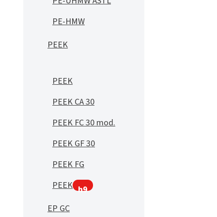
PE-UHMW ASTL
PE-HMW
PEEK
PEEK
PEEK CA 30
PEEK FC 30 mod.
PEEK GF 30
PEEK FG
PEEK
h9
EP GC