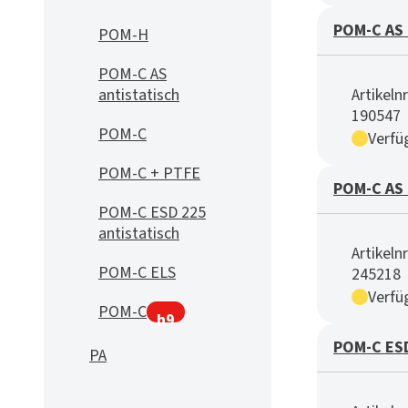
POM-C AS 
POM-H
POM-C AS
antistatisch
Artikelnr
190547
POM-C
Verfü
POM-C + PTFE
POM-C AS 
POM-C ESD 225
antistatisch
Artikelnr
POM-C ELS
245218
Verfü
POM-C
h9
POM-C ESD
PA