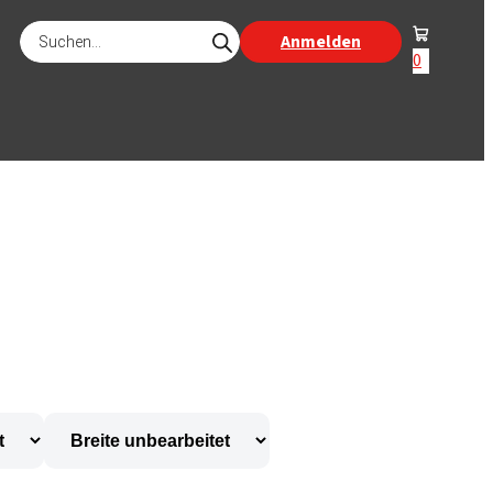
Products
Anmelden
search
0