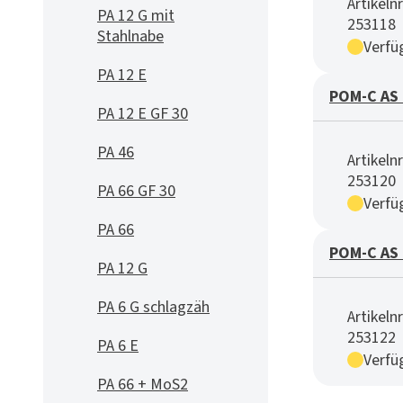
Artikelnr
PA 12 G mit
253118
Stahlnabe
Verfü
PA 12 E
POM-C AS 
PA 12 E GF 30
PA 46
Artikelnr
253120
PA 66 GF 30
Verfü
PA 66
POM-C AS 
PA 12 G
PA 6 G schlagzäh
Artikelnr
253122
PA 6 E
Verfü
PA 66 + MoS2