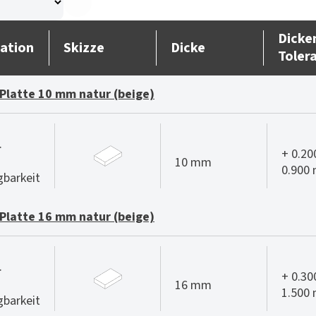
Dicke
ation
Skizze
Dicke
Toler
Platte 10 mm natur (beige)
.
+ 0.20
10 mm
0.900
gbarkeit
Platte 16 mm natur (beige)
.
+ 0.30
16 mm
1.500
gbarkeit