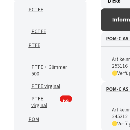
PCTFE
Inform
PCTFE
POM-C AS 
PTFE
Artikelnr
253116
PTFE + Glimmer
Verfü
500
PTFE virginal
POM-C AS 
PTFE
h9
virginal
Artikelnr
245212
POM
Verfü