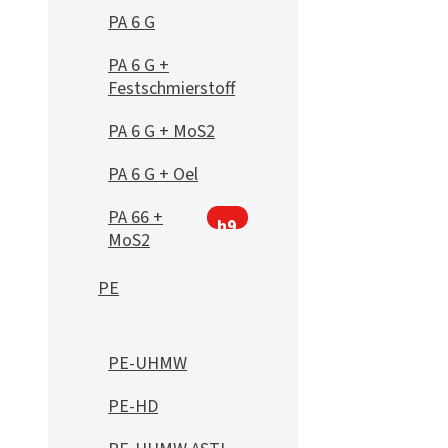
PA 6 G
PA 6 G +
Festschmierstoff
PA 6 G + MoS2
PA 6 G + Oel
PA 66 +
h9
MoS2
PE
PE-UHMW
PE-HD