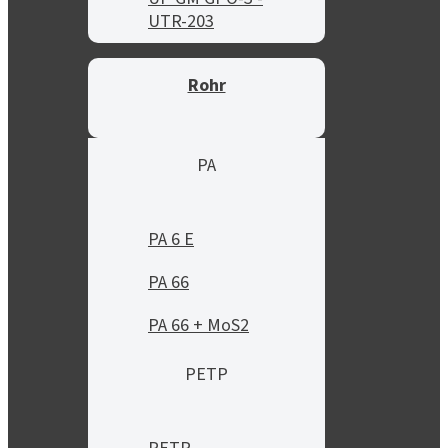
UTR-203
Rohr
PA
PA 6 E
PA 66
PA 66 + MoS2
PETP