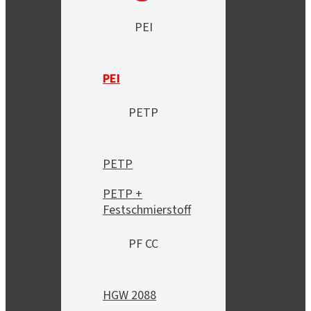
PEI
PEI
PETP
PETP
PETP +
Festschmierstoff
PF CC
HGW 2088