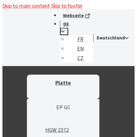
Skip to main content
Skip to footer
Webseite
DE
Deutschland
FR
EN
CZ
Platte
EP GC
HGW 2372