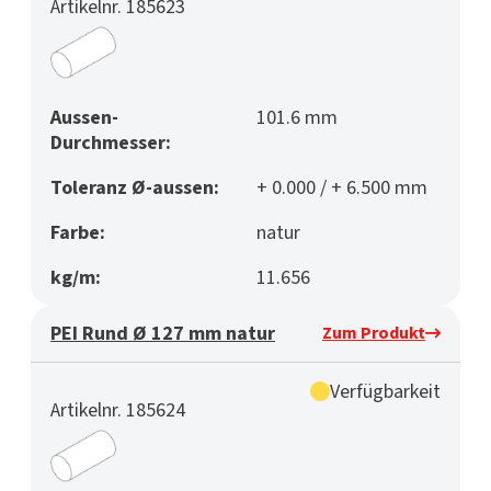
Artikelnr. 185623
Aussen-
101.6 mm
Durchmesser:
Toleranz Ø-aussen:
+ 0.000 / + 6.500 mm
Farbe:
natur
kg/m:
11.656
PEI Rund Ø 127 mm natur
Zum Produkt
Verfügbarkeit
Artikelnr. 185624