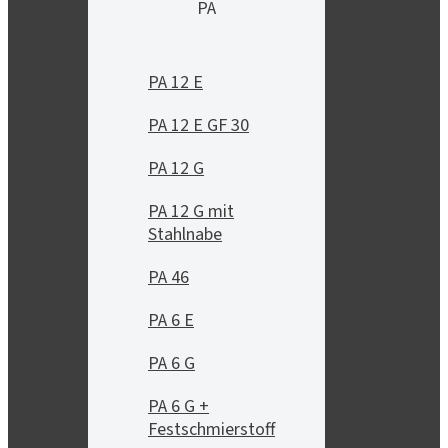
PA
PA 12 E
PA 12 E GF 30
PA 12 G
PA 12 G mit
Stahlnabe
PA 46
PA 6 E
PA 6 G
PA 6 G +
Festschmierstoff