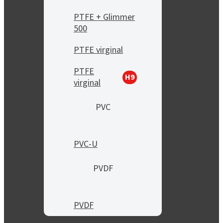
PTFE + Glimmer
500
PTFE virginal
PTFE
H9
virginal
PVC
PVC-U
PVDF
PVDF