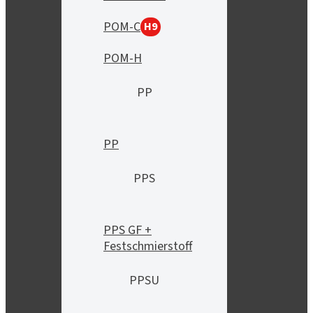
POM-C
H9
POM-H
PP
PP
PPS
PPS GF +
Festschmierstoff
PPSU