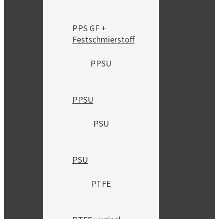
PPS GF +
Festschmierstoff
PPSU
PPSU
PSU
PSU
PTFE