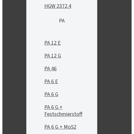
HGW 2372.4
PA
PA 12 E
PA 12 G
PA 46
PA 6 E
PA 6 G
PA 6 G +
Festschmierstoff
PA 6 G + MoS2