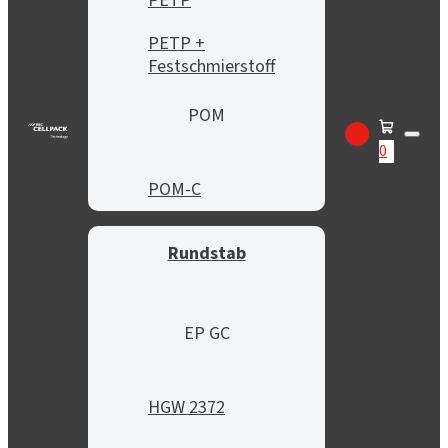
PETP
PETP +
Festschmierstoff
POM
0
POM-C
Rundstab
EP GC
HGW 2372