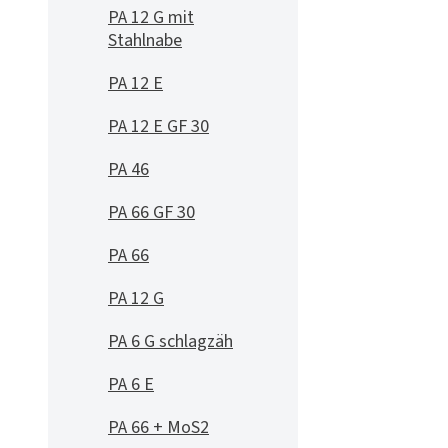
PA 12 G mit
Stahlnabe
PA 12 E
PA 12 E GF 30
PA 46
PA 66 GF 30
PA 66
PA 12 G
PA 6 G schlagzäh
PA 6 E
PA 66 + MoS2