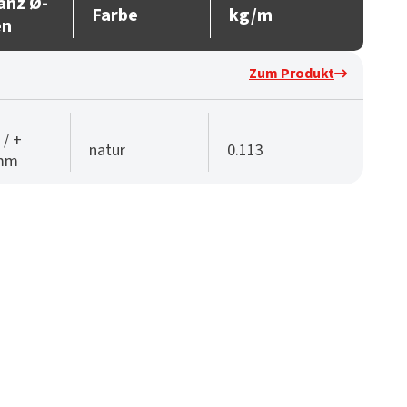
anz Ø-
Farbe
kg/m
en
Zum Produkt
 / +
natur
0.113
 mm