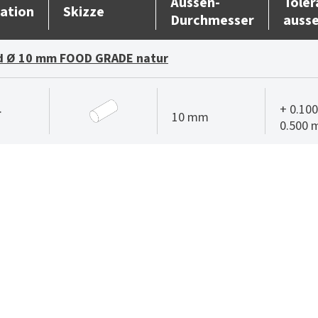
Aussen-
Toler
ation
Skizze
Durchmesser
auss
d Ø 10 mm FOOD GRADE natur
.
+ 0.100
10 mm
0.500