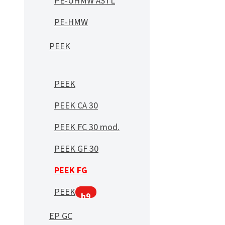
PE-UHMW ASTL
PE-HMW
PEEK
PEEK
PEEK CA 30
PEEK FC 30 mod.
PEEK GF 30
PEEK FG
PEEK
h9
EP GC