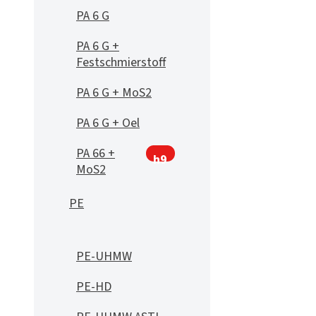
PA 6 G
PA 6 G +
Festschmierstoff
PA 6 G + MoS2
PA 6 G + Oel
PA 66 +
h9
MoS2
PE
PE-UHMW
PE-HD