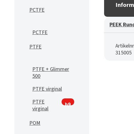
Inform
PCTFE
PEEK Run
PCTFE
Artikelnr
PTFE
315005
PTFE + Glimmer
500
PTFE virginal
PTFE
h9
virginal
POM