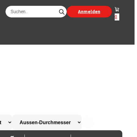
Products
Anmelden
search
0