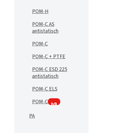
POM-H
POM-C AS
antistatisch
POM-C
POM-C + PTFE
POM-C ESD 225
antistatisch
POM-C ELS
POM-C
h9
PA