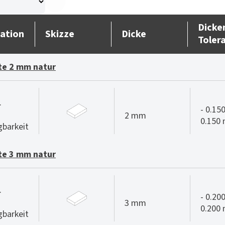
Dicke
ation
Skizze
Dicke
Toler
te 2 mm natur
.
- 0.150
2 mm
0.150
gbarkeit
te 3 mm natur
.
- 0.200
3 mm
0.200
gbarkeit