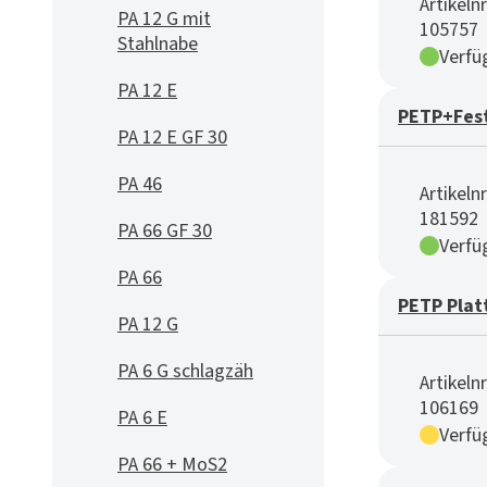
Artikelnr
PA 12 G mit
105757
Stahlnabe
Verfü
PA 12 E
PETP+Fest
PA 12 E GF 30
PA 46
Artikelnr
181592
PA 66 GF 30
Verfü
PA 66
PETP Plat
PA 12 G
PA 6 G schlagzäh
Artikelnr
106169
PA 6 E
Verfü
PA 66 + MoS2