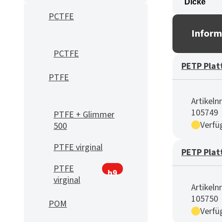
PCTFE
Inform
PCTFE
PETP Plat
PTFE
Artikelnr
105749
PTFE + Glimmer
Verfü
500
PTFE virginal
PETP Plat
PTFE
h9
virginal
Artikelnr
105750
POM
Verfü