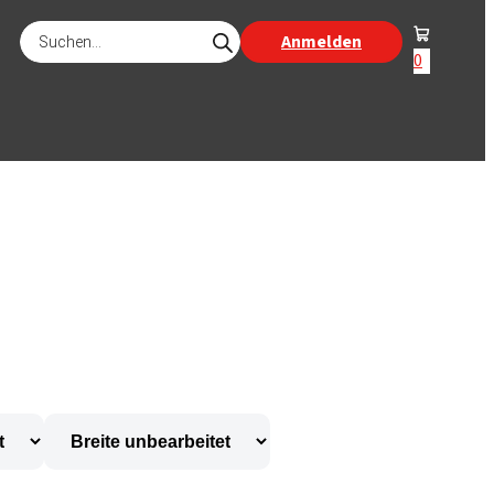
Products
Anmelden
search
0