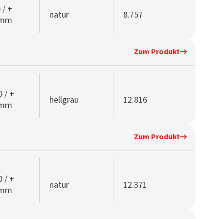
 / +
natur
8.757
 mm
Zum Produkt
0 / +
hellgrau
12.816
 mm
Zum Produkt
0 / +
natur
12.371
 mm