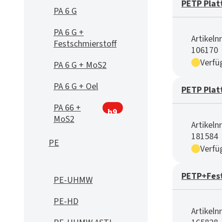
PETP Plat
PA 6 G
PA 6 G +
Artikelnr
Festschmierstoff
106170
Verfü
PA 6 G + MoS2
PA 6 G + Oel
PETP Plat
PA 66 +
h9
MoS2
Artikelnr
181584
PE
Verfü
PETP+Fest
PE-UHMW
PE-HD
Artikelnr