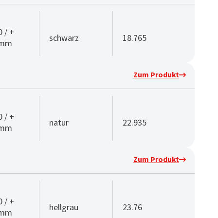
0 / +
schwarz
18.765
 mm
Zum Produkt
0 / +
natur
22.935
 mm
Zum Produkt
0 / +
hellgrau
23.76
 mm