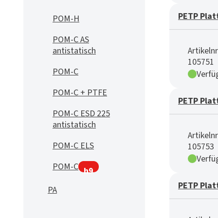
PETP Plat
POM-H
POM-C AS
antistatisch
Artikelnr
105751
POM-C
Verfü
POM-C + PTFE
PETP Plat
POM-C ESD 225
antistatisch
Artikelnr
POM-C ELS
105753
Verfü
POM-C
h9
PETP Plat
PA