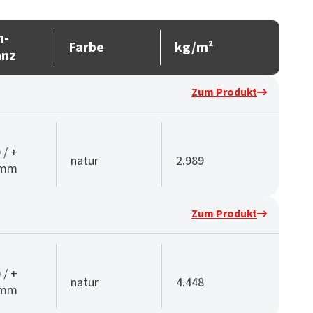
n-
Farbe
kg/m²
anz
Zum Produkt
 / +
natur
2.989
 mm
Zum Produkt
 / +
natur
4.448
 mm