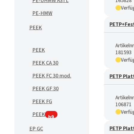
PE-UHMW ASTL
165828
Verfü
PE-HMW
PETP+Fest
PEEK
Artikelnr
PEEK
181593
Verfü
PEEK CA 30
PEEK FC 30 mod.
PETP Plat
PEEK GF 30
Artikelnr
PEEK FG
106871
Verfü
PEEK
h9
PETP Plat
EP GC