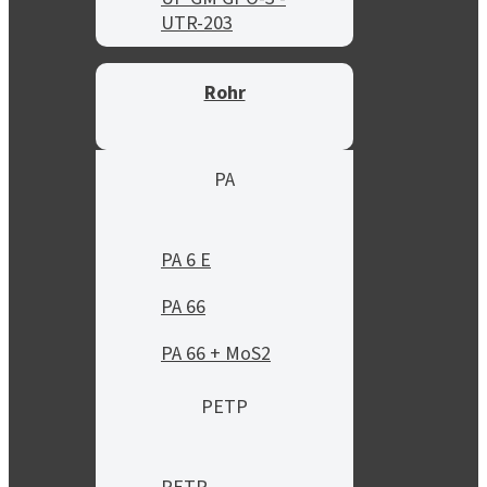
UTR-203
Rohr
PA
PA 6 E
PA 66
PA 66 + MoS2
PETP