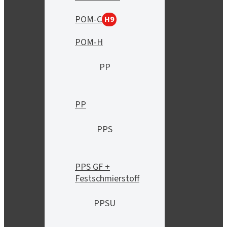
POM-C
H9
POM-H
PP
PP
PPS
PPS GF +
Festschmierstoff
PPSU