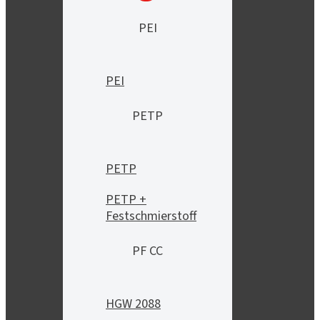
PEI
PEI
PETP
PETP
PETP +
Festschmierstoff
PF CC
HGW 2088