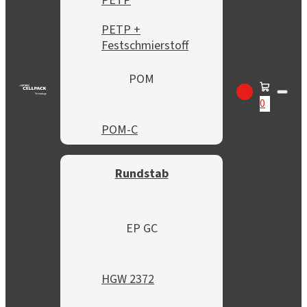
PETP
PETP +
Festschmierstoff
POM
0
POM-C
Rundstab
EP GC
HGW 2372