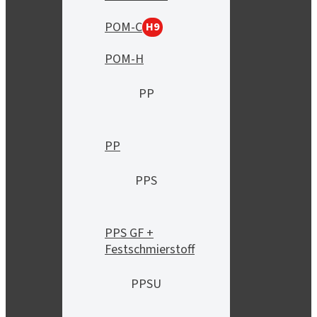
POM-C
H9
POM-H
PP
PP
PPS
PPS GF +
Festschmierstoff
PPSU