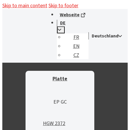
Skip to main content
Skip to footer
Webseite
DE
Deutschland
FR
EN
CZ
Platte
EP GC
HGW 2372