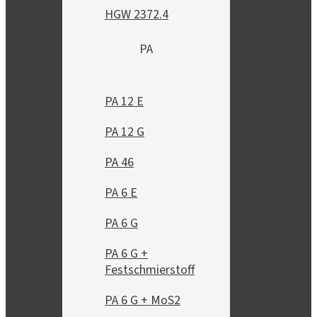
HGW 2372.4
PA
PA 12 E
PA 12 G
PA 46
PA 6 E
PA 6 G
PA 6 G +
Festschmierstoff
PA 6 G + MoS2