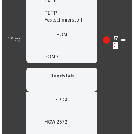
PETP
PETP +
Festschmierstoff
POM
0
POM-C
Rundstab
EP GC
HGW 2372