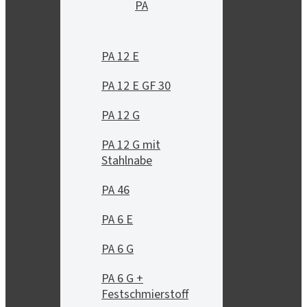
PA
PA 12 E
PA 12 E GF 30
PA 12 G
PA 12 G mit
Stahlnabe
PA 46
PA 6 E
PA 6 G
PA 6 G +
Festschmierstoff