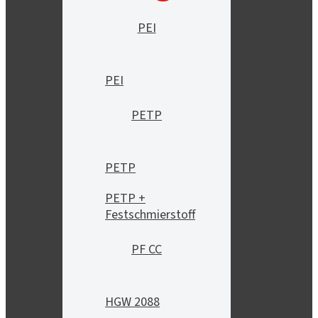
PEI
PEI
PETP
PETP
PETP +
Festschmierstoff
PF CC
HGW 2088