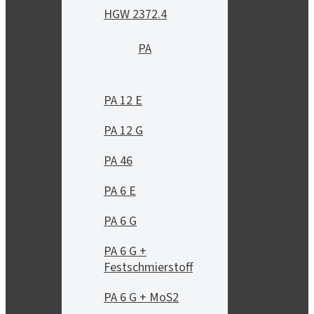
HGW 2372.4
PA
PA 12 E
PA 12 G
PA 46
PA 6 E
PA 6 G
PA 6 G +
Festschmierstoff
PA 6 G + MoS2