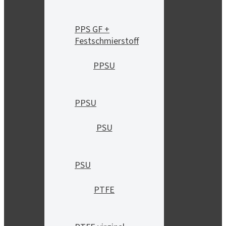
PPS GF +
Festschmierstoff
PPSU
PPSU
PSU
PSU
PTFE