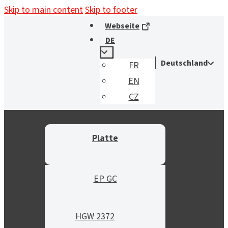
Skip to main content
Skip to footer
Webseite
DE
Deutschland
FR
EN
CZ
Platte
EP GC
HGW 2372