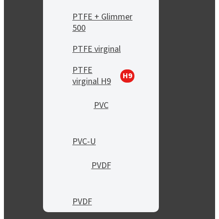
PTFE + Glimmer
500
PTFE virginal
PTFE
H9
virginal H9
PVC
PVC-U
PVDF
PVDF