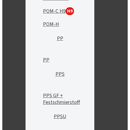
POM-C H9
H9
POM-H
PP
PP
PPS
PPS GF +
Festschmierstoff
PPSU