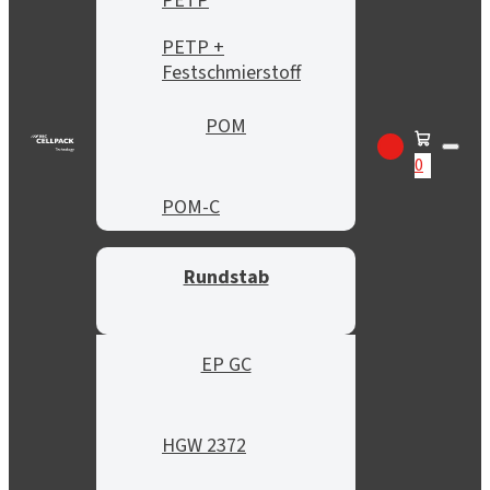
PETP
PETP +
Festschmierstoff
POM
0
POM-C
Rundstab
EP GC
HGW 2372