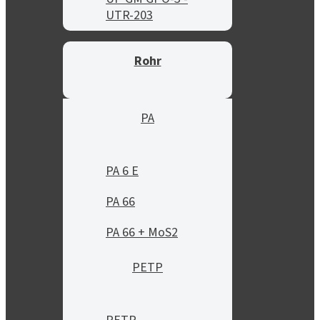
UTR-203
Rohr
PA
PA 6 E
PA 66
PA 66 + MoS2
PETP