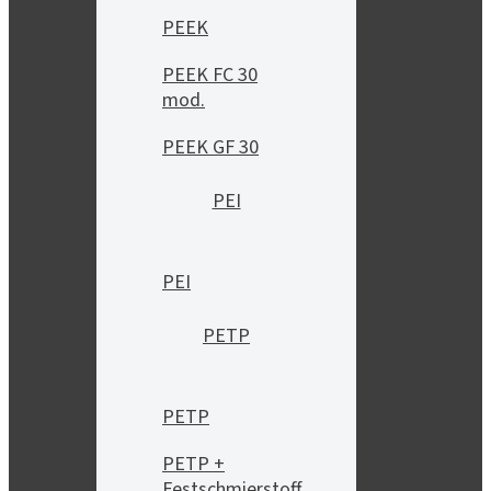
PEEK
PEEK FC 30
mod.
PEEK GF 30
PEI
PEI
PETP
PETP
PETP +
Festschmierstoff