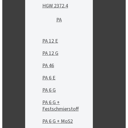
HGW 2372.4
PA
PA 12 E
PA 12 G
PA 46
PA 6 E
PA 6 G
PA 6 G +
Festschmierstoff
PA 6 G + MoS2