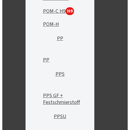
POM-C H9
H9
POM-H
PP
PP
PPS
PPS GF +
Festschmierstoff
PPSU