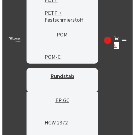
PETP
PETP +
Festschmierstoff
POM
0
POM-C
Rundstab
EP GC
HGW 2372