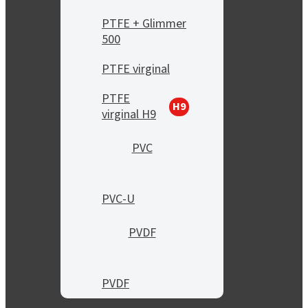
PTFE + Glimmer
500
PTFE virginal
PTFE
H9
virginal H9
PVC
PVC-U
PVDF
PVDF