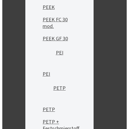
PEEK
PEEK FC 30
mod.
PEEK GF 30
PEI
PEI
PETP
PETP
PETP +
Festschmierstoff