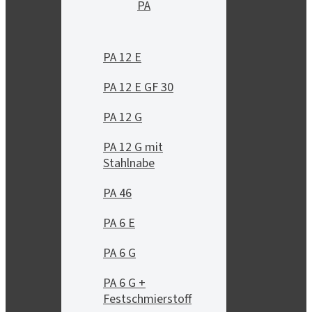
PA
PA 12 E
PA 12 E GF 30
PA 12 G
PA 12 G mit
Stahlnabe
PA 46
PA 6 E
PA 6 G
PA 6 G +
Festschmierstoff