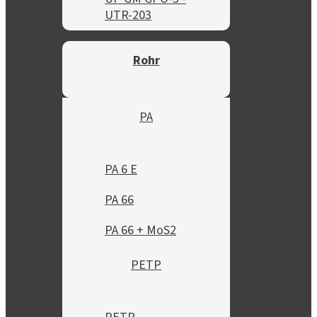
UTR-203
Rohr
PA
PA 6 E
PA 66
PA 66 + MoS2
PETP