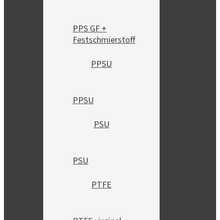
PPS GF +
Festschmierstoff
PPSU
PPSU
PSU
PSU
PTFE