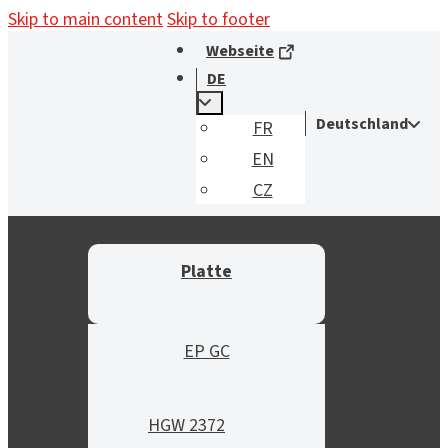
Skip to main content
Skip to footer
Webseite
DE
Deutschland
FR
EN
CZ
Platte
EP GC
HGW 2372