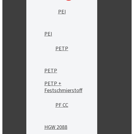
PEI
PEI
PETP
PETP
PETP +
Festschmierstoff
PF CC
HGW 2088