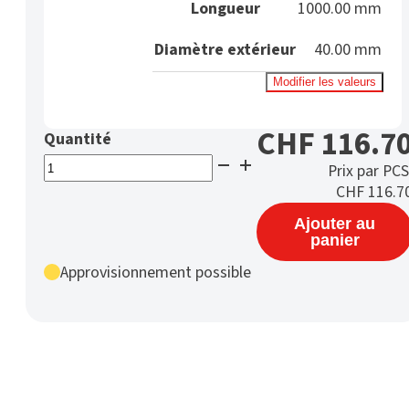
Longueur
1000.00 mm
Diamètre extérieur
40.00 mm
Modifier les valeurs
CHF
116.7
quantité
Prix par PCS
de
CHF
116.7
Cevodur
Ajouter au
WHA
panier
Barre
ronde
Approvisionnement possible
Ø
40
mm