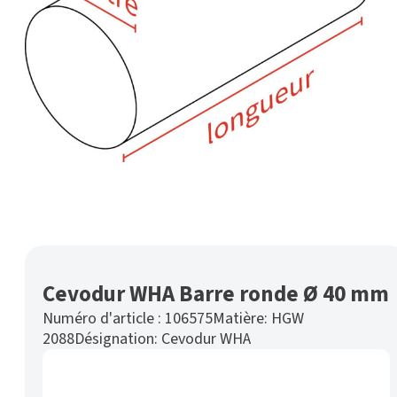
Cevodur WHA Barre ronde Ø 40 mm
Numéro d'article :
106575
Matière:
HGW
2088
Désignation:
Cevodur WHA