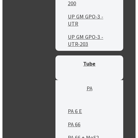
200
UP GM GPO-3 -
UTR
UP GM GPO-3 -
UTR-203
Tube
PA
PA 6 E
PA 66
PA 66 + MoS2