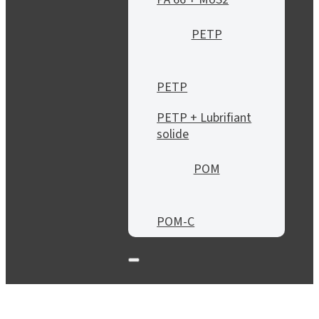
PETP
PETP
PETP + Lubrifiant
solide
POM
POM-C