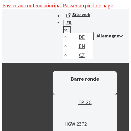
Passer au contenu principal
Passer au pied de page
Site web
FR
Allemagne
DE
EN
CZ
Barre ronde
EP GC
HGW 2372