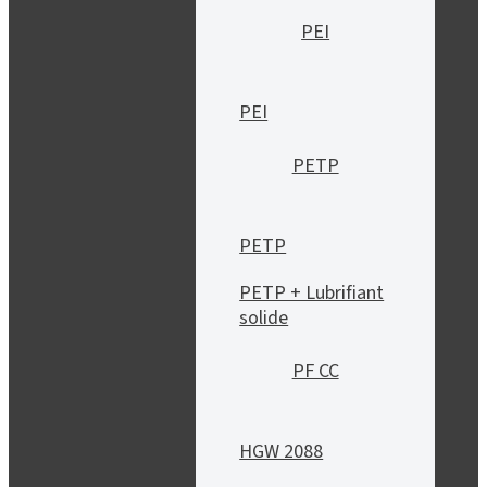
PEI
PEI
PETP
PETP
PETP + Lubrifiant
solide
PF CC
HGW 2088