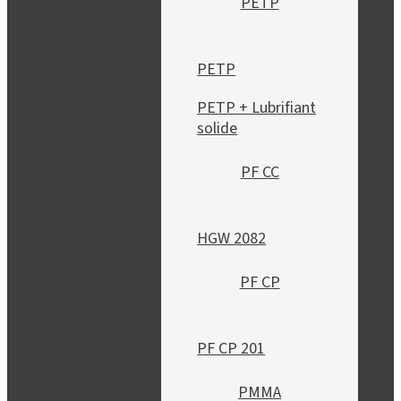
PETP
PETP
PETP + Lubrifiant
solide
PF CC
HGW 2082
PF CP
PF CP 201
PMMA