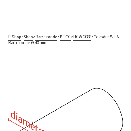
E-Shop
>
Shop
>
Barre ronde
>
PF CC
>
HGW 2088
>
Cevodur WHA
Barre ronde Ø 40 mm