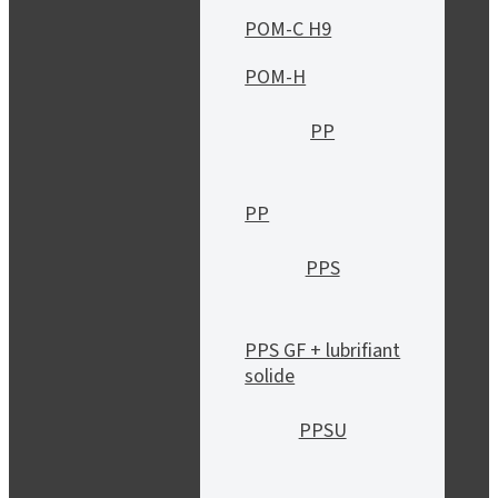
POM-C H9
POM-H
PP
PP
PPS
PPS GF + lubrifiant
solide
PPSU