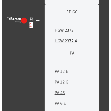
EP GC
0
HGW 2372
HGW 2372.4
PA
PA 12 E
PA 12 G
PA 46
PA 6 E