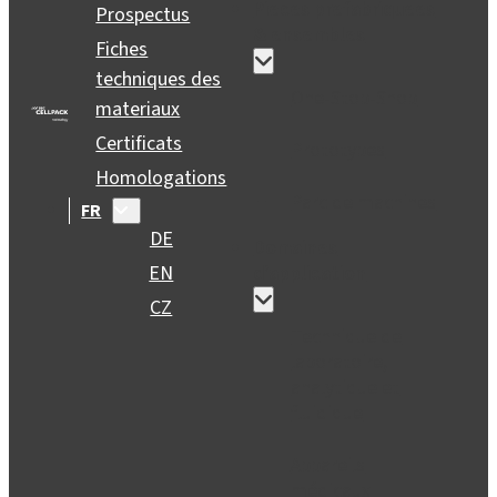
Pieces prefabriquees
Prospectus
& ensembles
Fiches
techniques des
One-Stop-Shop
materiaux
Certificats
Prototypes
Homologations
Parc de machines
FR
DE
Domaines
EN
d’application
CZ
Technique de
laboratoire,
analytique et
fluidique
Appareils
médicaux