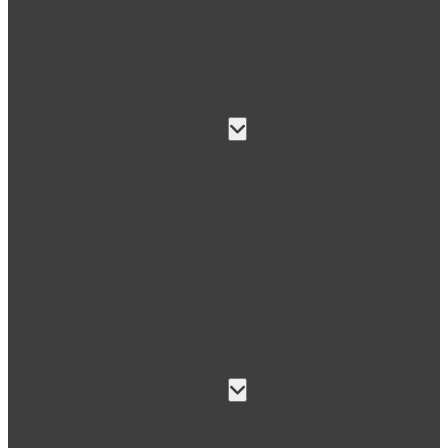
des materiaux
Homologations
Services
Découpes des
plastiques
Montage et
finition
Découpe au jet d
eau
Entreprise
Sites