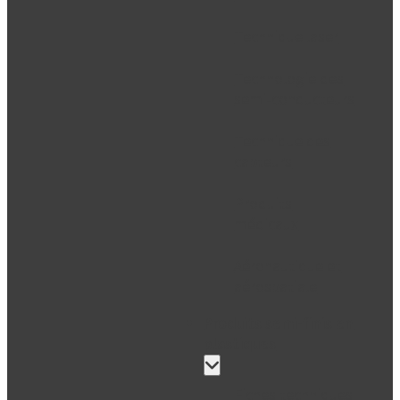
Technique laser
Technologie des
semi-conducteurs
Technique des
capteurs
Produits
médicaux
Aéronautique et
aérospatiale
Produits semi-finis en
plastiques
Fiches techniques