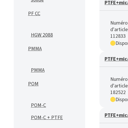
PTFE+mica
PF CC
Numéro
d'article
HGW 2088
112833
Dispon
PMMA
PTFE+mica
PMMA
Numéro
POM
d'article
182522
Dispon
POM-C
PTFE+mica
POM-C + PTFE