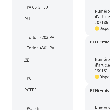
PA 66 GF 30
Numéro
d'article
PAI
107186
Dispon
Torlon 4203 PAI
PTFE+mica
Torlon 4301 PAI
Numéro
PC
d'article
130181
Dispon
PC
PCTFE
PTFE+mica
Numéro
PCTFE