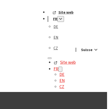
Site web
FR
DE
EN
CZ
Suisse
Site web
FR
DE
EN
CZ