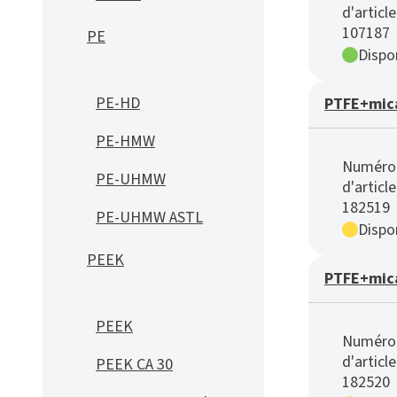
d'article
107187
PE
Dispon
PE-HD
PTFE+mica
PE-HMW
Numéro
PE-UHMW
d'article
182519
PE-UHMW ASTL
Dispon
PEEK
PTFE+mica
PEEK
Numéro
d'article
PEEK CA 30
182520