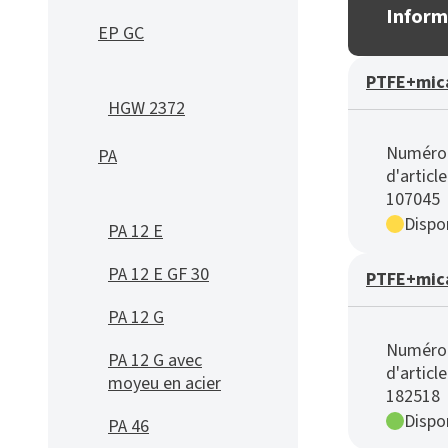
Inform
EP GC
PTFE+mica
HGW 2372
Numéro
PA
d'article
107045
Dispon
PA 12 E
PA 12 E GF 30
PTFE+mica
PA 12 G
Numéro
PA 12 G avec
d'article
moyeu en acier
182518
Dispon
PA 46