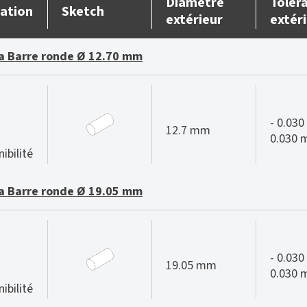
Diamètre
Tolér
ation
Sketch
extérieur
extér
 Barre ronde Ø 12.70 mm
- 0.030 
12.7 mm
0.030
ibilité
 Barre ronde Ø 19.05 mm
- 0.030 
19.05 mm
0.030
ibilité