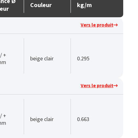
ance Ø
Couleur
kg/m
ieur
Vers le produit
/ +
beige clair
0.295
 mm
Vers le produit
/ +
beige clair
0.663
 mm