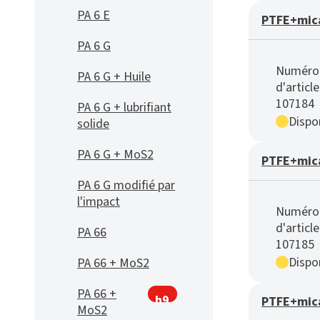
PA 6 E
PTFE+mica
PA 6 G
Numéro
PA 6 G + Huile
d'article
107184
PA 6 G + lubrifiant
Dispon
solide
PA 6 G + MoS2
PTFE+mica
PA 6 G modifié par
l'impact
Numéro
d'article
PA 66
107185
Dispon
PA 66 + MoS2
PA 66 +
h9
PTFE+mica
MoS2