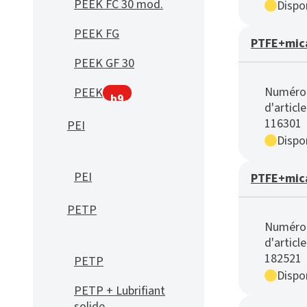
PEEK FC 30 mod.
Dispon
PEEK FG
PTFE+mica
PEEK GF 30
Numéro
PEEK
h9
d'article
116301
PEI
Dispon
PEI
PTFE+mica
PETP
Numéro
d'article
182521
PETP
Dispon
PETP + Lubrifiant
solide