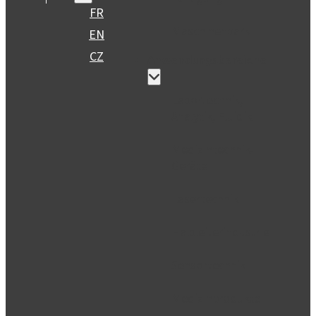
FR
Maschinenpark
EN
CZ
Anwendungsbereiche
Labortechnik,
Analytik, Fluidik
Medizintechnik-
Geräte
Lasertechnik
Halbleiterindustrie
Sensortechnik
Medizinprodukte