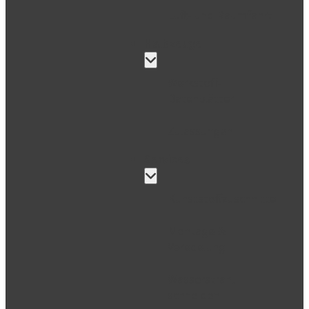
Luft- und Raumfahrt
Halbzeuge
Werkstoff-
Datenblätter
Zulassungen
Services
Kunststoffzuschnitte
Montage &
Veredelung
Wasser­strahl­
schneiden