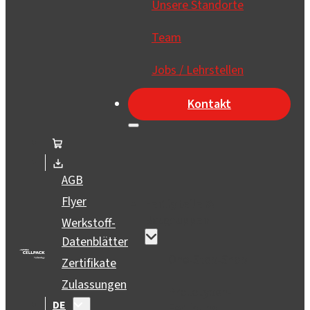
Unsere Standorte
Team
Jobs / Lehrstellen
Kontakt
AGB
Flyer
Fertigteile &
Baugruppen
Werkstoff-
Datenblätter
One-Stop-Shop
Zertifikate
Zulassungen
Prototypen-
DE
Fertigung